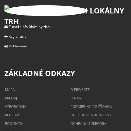
LOKÁLNY
TRH
E-mail :
info@lokalnytrh.sk
Registrácia
Prihlásenie
ZÁKLADNÉ ODKAZY
MAPA
O PROJEKTE
PREDAJ
O NÁS
VÝROBCOVIA
PODMIENKY POUŽÍVANIA
REGIÓNY
OBCHODNÉ PODMIENKY
PODUJATIA
OCHRANA SÚKROMIA