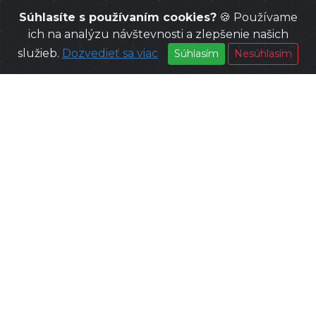
Súhlasíte s používaním cookies?
🍪 Používame
ich na analýzu návštevnosti a zlepšenie našich
služieb.
Dozvedieť sa viac
Súhlasím
Nesúhlasím