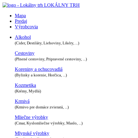
LOKÁLNY TRH
Mapa
Predaj
Výrobcovia
Alkohol
(Cider, Destiláty, Liehoviny, Likéry, ...)
Cestoviny
(Plnené cestoviny, Pripravené cestoviny, ...)
Koreniny a ochucovadlá
(Bylinky a korenie, Horčica, ...)
Kozmetika
(Krémy, Mydlá)
Krmivá
(Krmivo pre domáce zvieratá, ...)
Mliečne výrobky
(Cmar, Kyslomliečne výrobky, Maslo, ...)
Mlynské výrobky