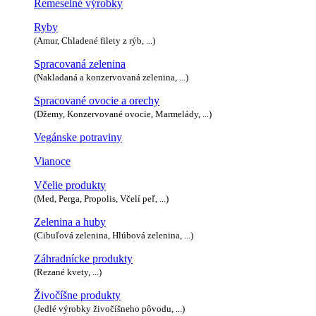
Remeselné výrobky
Ryby
(Amur, Chladené filety z rýb, ...)
Spracovaná zelenina
(Nakladaná a konzervovaná zelenina, ...)
Spracované ovocie a orechy
(Džemy, Konzervované ovocie, Marmelády, ...)
Vegánske potraviny
Vianoce
Včelie produkty
(Med, Perga, Propolis, Včelí peľ, ...)
Zelenina a huby
(Cibuľová zelenina, Hlúbová zelenina, ...)
Záhradnícke produkty
(Rezané kvety, ...)
Živočíšne produkty
(Jedlé výrobky živočíšneho pôvodu, ...)