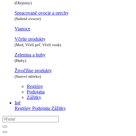
(Olejniny)
Spracované ovocie a orechy
(Sušené ovocie)
Vianoce
Včelie produkty
(Med, Včelí peľ, Včelí vosk)
Zelenina a huby
(Huby)
Živočíšne produkty
(Surové mlieko)
Regióny
Podujatia
Zážitky
Iné
Regióny
Podujatia
Zážitky