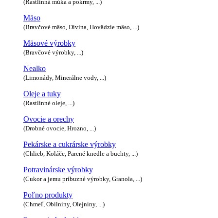
(Rastlinná múka a pokrmy, ...)
Mäso
(Bravčové mäso, Divina, Hovädzie mäso, ...)
Mäsové výrobky
(Bravčové výrobky, ...)
Nealko
(Limonády, Minerálne vody, ...)
Oleje a tuky
(Rastlinné oleje, ...)
Ovocie a orechy
(Drobné ovocie, Hrozno, ...)
Pekárske a cukrárske výrobky
(Chlieb, Koláče, Parené knedle a buchty, ...)
Potravinárske výrobky
(Cukor a jemu príbuzné výrobky, Granola, ...)
Poľno produkty
(Chmeľ, Obilniny, Olejniny, ...)