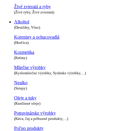
Živé zvieratá a ryby
(Živé ryby, Živé zvieratá)
Alkohol
(Destiláty, Víno)
Koreniny a ochucovadlá
(Horčica)
Kozmetika
(Krémy)
Mliečne výrobky
(Kyslomliečne výrobky, Syrárske výrobky, ...)
Nealko
(Sirupy)
Oleje a tuky
(Rastlinné oleje)
Potravinárske výrobky
(Káva, čaj a príbuzné produkty, ...)
Poľno produkty