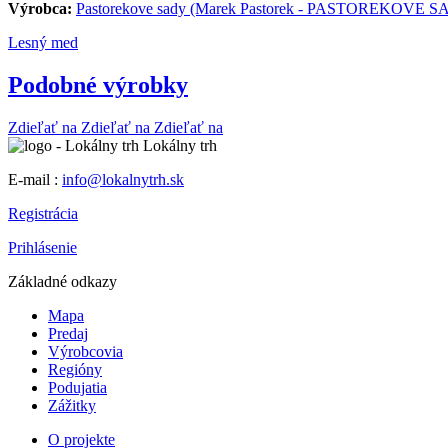
Výrobca:
Pastorekove sady (Marek Pastorek - PASTOREKOVE SAD
Lesný med
Podobné výrobky
Zdieľať na
Zdieľať na
Zdieľať na
Lokálny trh
E-mail :
info@lokalnytrh.sk
Registrácia
Prihlásenie
Základné odkazy
Mapa
Predaj
Výrobcovia
Regióny
Podujatia
Zážitky
O projekte