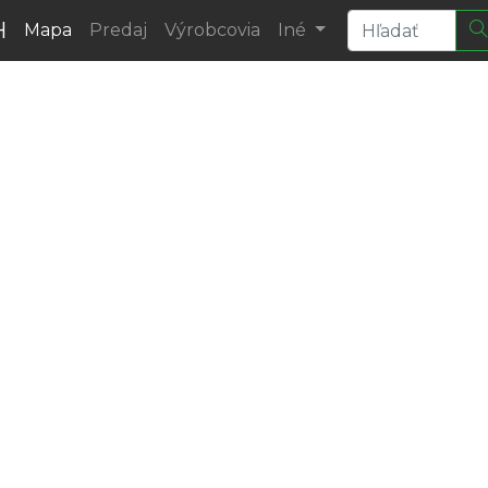
H
Mapa
Predaj
Výrobcovia
Iné