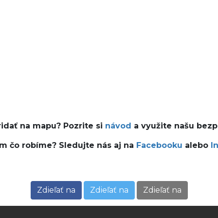
ridať na mapu? Pozrite si
návod
a využite našu bez
ám čo robíme? Sledujte nás aj na
Facebooku
alebo
I
Zdieľať na
Zdieľať na
Zdieľať na