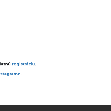
platnú
registráciu
.
nstagrame
.