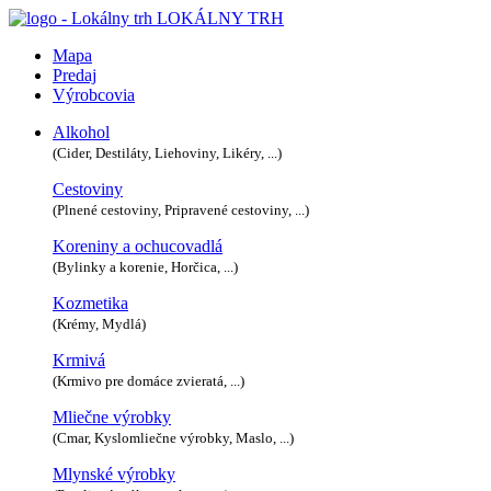
LOKÁLNY TRH
Mapa
Predaj
Výrobcovia
Alkohol
(Cider, Destiláty, Liehoviny, Likéry, ...)
Cestoviny
(Plnené cestoviny, Pripravené cestoviny, ...)
Koreniny a ochucovadlá
(Bylinky a korenie, Horčica, ...)
Kozmetika
(Krémy, Mydlá)
Krmivá
(Krmivo pre domáce zvieratá, ...)
Mliečne výrobky
(Cmar, Kyslomliečne výrobky, Maslo, ...)
Mlynské výrobky