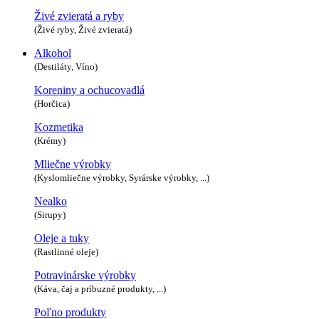
Živé zvieratá a ryby
(Živé ryby, Živé zvieratá)
Alkohol
(Destiláty, Víno)
Koreniny a ochucovadlá
(Horčica)
Kozmetika
(Krémy)
Mliečne výrobky
(Kyslomliečne výrobky, Syrárske výrobky, ...)
Nealko
(Sirupy)
Oleje a tuky
(Rastlinné oleje)
Potravinárske výrobky
(Káva, čaj a príbuzné produkty, ...)
Poľno produkty