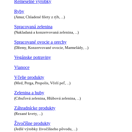
Remeselné výrobky
Ryby
(Amur, Chladené filety z rýb, ...)
Spracovaná zelenina
(Nakladaná a konzervovaná zelenina, ...)
Spracované ovocie a orechy
(Džemy, Konzervované ovocie, Marmelády, ...)
Vegánske potraviny
Vianoce
Včelie produkty
(Med, Perga, Propolis, Včelí peľ, ...)
Zelenina a huby
(Cibuľová zelenina, Hlúbová zelenina, ...)
Záhradnícke produkty
(Rezané kvety, ...)
Živočíšne produkty
(Jedlé výrobky živočíšneho pôvodu, ...)