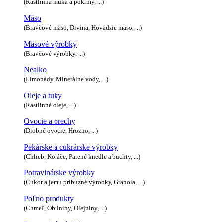
(Rastlinná múka a pokrmy, ...)
Mäso
(Bravčové mäso, Divina, Hovädzie mäso, ...)
Mäsové výrobky
(Bravčové výrobky, ...)
Nealko
(Limonády, Minerálne vody, ...)
Oleje a tuky
(Rastlinné oleje, ...)
Ovocie a orechy
(Drobné ovocie, Hrozno, ...)
Pekárske a cukrárske výrobky
(Chlieb, Koláče, Parené knedle a buchty, ...)
Potravinárske výrobky
(Cukor a jemu príbuzné výrobky, Granola, ...)
Poľno produkty
(Chmeľ, Obilniny, Olejniny, ...)