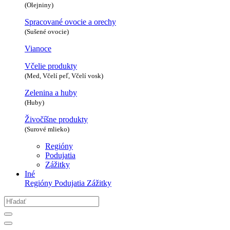
(Olejniny)
Spracované ovocie a orechy
(Sušené ovocie)
Vianoce
Včelie produkty
(Med, Včelí peľ, Včelí vosk)
Zelenina a huby
(Huby)
Živočíšne produkty
(Surové mlieko)
Regióny
Podujatia
Zážitky
Iné
Regióny
Podujatia
Zážitky