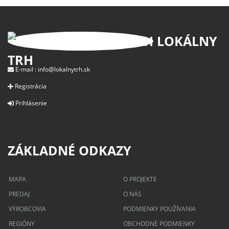
LOKÁLNY
TRH
E-mail :
info@lokalnytrh.sk
Registrácia
Prihlásenie
ZÁKLADNÉ ODKAZY
MAPA
O PROJEKTE
PREDAJ
O NÁS
VÝROBCOVIA
PODMIENKY POUŽÍVANIA
REGIÓNY
OBCHODNÉ PODMIENKY