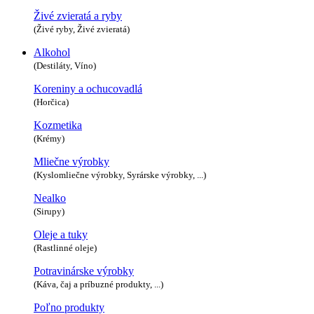
Živé zvieratá a ryby
(Živé ryby, Živé zvieratá)
Alkohol
(Destiláty, Víno)
Koreniny a ochucovadlá
(Horčica)
Kozmetika
(Krémy)
Mliečne výrobky
(Kyslomliečne výrobky, Syrárske výrobky, ...)
Nealko
(Sirupy)
Oleje a tuky
(Rastlinné oleje)
Potravinárske výrobky
(Káva, čaj a príbuzné produkty, ...)
Poľno produkty