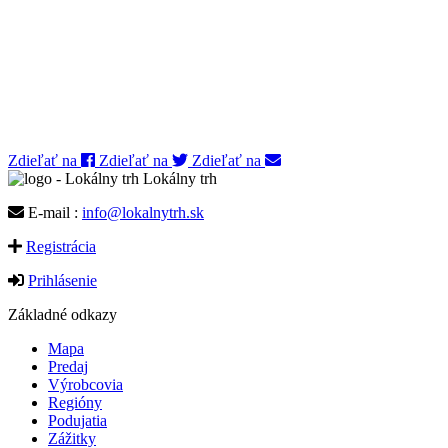
Zdieľať na
Zdieľať na
Zdieľať na
Lokálny trh
E-mail :
info@lokalnytrh.sk
Registrácia
Prihlásenie
Základné odkazy
Mapa
Predaj
Výrobcovia
Regióny
Podujatia
Zážitky