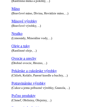
(Rastlinná múka a pokrmy, ...)
Mäso
(Bravčové mäso, Divina, Hovädzie mäso, ...)
Mäsové výrobky
(Bravčové výrobky, ...)
Nealko
(Limonády, Minerálne vody, ...)
Oleje a tuky
(Rastlinné oleje, ...)
Ovocie a orechy
(Drobné ovocie, Hrozno, ...)
Pekárske a cukrárske výrobky
(Chlieb, Koláče, Parené knedle a buchty, ...)
Potravinárske výrobky
(Cukor a jemu príbuzné výrobky, Granola, ...)
Poľno produkty
(Chmeľ, Obilniny, Olejniny, ...)