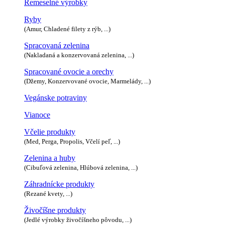
Remeselné výrobky
Ryby
(Amur, Chladené filety z rýb, ...)
Spracovaná zelenina
(Nakladaná a konzervovaná zelenina, ...)
Spracované ovocie a orechy
(Džemy, Konzervované ovocie, Marmelády, ...)
Vegánske potraviny
Vianoce
Včelie produkty
(Med, Perga, Propolis, Včelí peľ, ...)
Zelenina a huby
(Cibuľová zelenina, Hlúbová zelenina, ...)
Záhradnícke produkty
(Rezané kvety, ...)
Živočíšne produkty
(Jedlé výrobky živočíšneho pôvodu, ...)