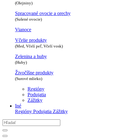
(Olejniny)
Spracované ovocie a orechy
(Sušené ovocie)
Vianoce
Včelie produkty
(Med, Včelí peľ, Včelí vosk)
Zelenina a huby
(Huby)
Živočíšne produkty
(Surové mlieko)
Regióny
Podujatia
Zážitky
Iné
Regióny
Podujatia
Zážitky