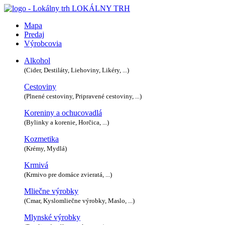
LOKÁLNY TRH
Mapa
Predaj
Výrobcovia
Alkohol
(Cider, Destiláty, Liehoviny, Likéry, ...)
Cestoviny
(Plnené cestoviny, Pripravené cestoviny, ...)
Koreniny a ochucovadlá
(Bylinky a korenie, Horčica, ...)
Kozmetika
(Krémy, Mydlá)
Krmivá
(Krmivo pre domáce zvieratá, ...)
Mliečne výrobky
(Cmar, Kyslomliečne výrobky, Maslo, ...)
Mlynské výrobky