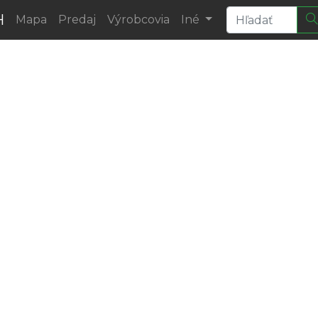
H
Mapa
Predaj
Výrobcovia
Iné