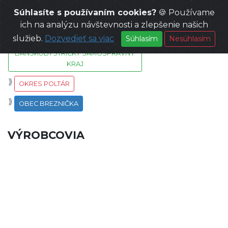
Súhlasíte s používaním cookies?
🍪 Používame
SLOVENSKO
ich na analýzu návštevnosti a zlepšenie našich
služieb.
Dozvedieť sa viac
Súhlasím
Nesúhlasím
BANSKOBYSTRICKÝ SAMOSPRÁVNY
KRAJ
OKRES POLTÁR
OBEC BREZNIČKA
VÝROBCOVIA