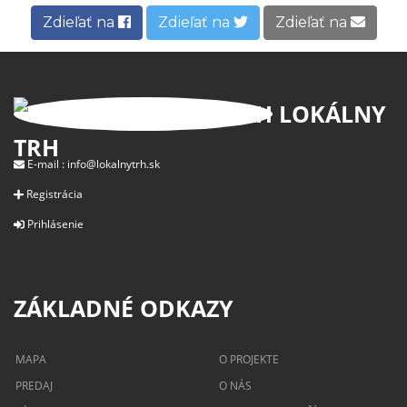
Zdieľať na
Zdieľať na
Zdieľať na
LOKÁLNY
TRH
E-mail :
info@lokalnytrh.sk
Registrácia
Prihlásenie
ZÁKLADNÉ ODKAZY
MAPA
O PROJEKTE
PREDAJ
O NÁS