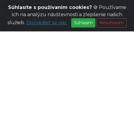
Súhlasíte s používaním cookies?
🍪 Používame
ich na analýzu návštevnosti a zlepšenie našich
služieb.
Dozvedieť sa viac
Súhlasím
Nesúhlasím