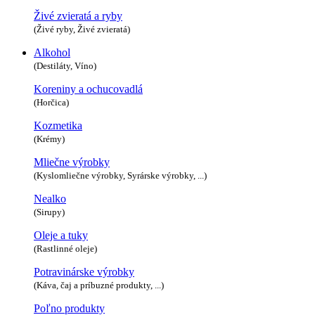
Živé zvieratá a ryby
(Živé ryby, Živé zvieratá)
Alkohol
(Destiláty, Víno)
Koreniny a ochucovadlá
(Horčica)
Kozmetika
(Krémy)
Mliečne výrobky
(Kyslomliečne výrobky, Syrárske výrobky, ...)
Nealko
(Sirupy)
Oleje a tuky
(Rastlinné oleje)
Potravinárske výrobky
(Káva, čaj a príbuzné produkty, ...)
Poľno produkty