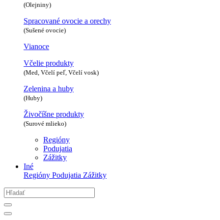
(Olejniny)
Spracované ovocie a orechy
(Sušené ovocie)
Vianoce
Včelie produkty
(Med, Včelí peľ, Včelí vosk)
Zelenina a huby
(Huby)
Živočíšne produkty
(Surové mlieko)
Regióny
Podujatia
Zážitky
Iné
Regióny
Podujatia
Zážitky