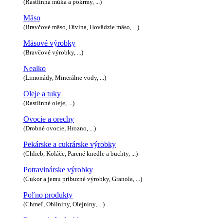
(Rastlinná múka a pokrmy, ...)
Mäso
(Bravčové mäso, Divina, Hovädzie mäso, ...)
Mäsové výrobky
(Bravčové výrobky, ...)
Nealko
(Limonády, Minerálne vody, ...)
Oleje a tuky
(Rastlinné oleje, ...)
Ovocie a orechy
(Drobné ovocie, Hrozno, ...)
Pekárske a cukrárske výrobky
(Chlieb, Koláče, Parené knedle a buchty, ...)
Potravinárske výrobky
(Cukor a jemu príbuzné výrobky, Granola, ...)
Poľno produkty
(Chmeľ, Obilniny, Olejniny, ...)