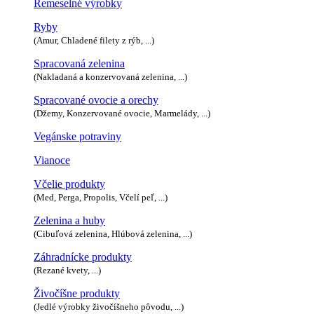
Remeselné výrobky
Ryby
(Amur, Chladené filety z rýb, ...)
Spracovaná zelenina
(Nakladaná a konzervovaná zelenina, ...)
Spracované ovocie a orechy
(Džemy, Konzervované ovocie, Marmelády, ...)
Vegánske potraviny
Vianoce
Včelie produkty
(Med, Perga, Propolis, Včelí peľ, ...)
Zelenina a huby
(Cibuľová zelenina, Hlúbová zelenina, ...)
Záhradnícke produkty
(Rezané kvety, ...)
Živočíšne produkty
(Jedlé výrobky živočíšneho pôvodu, ...)