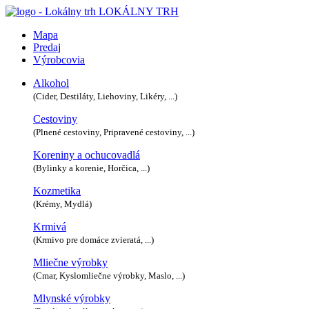
LOKÁLNY TRH
Mapa
Predaj
Výrobcovia
Alkohol
(Cider, Destiláty, Liehoviny, Likéry, ...)
Cestoviny
(Plnené cestoviny, Pripravené cestoviny, ...)
Koreniny a ochucovadlá
(Bylinky a korenie, Horčica, ...)
Kozmetika
(Krémy, Mydlá)
Krmivá
(Krmivo pre domáce zvieratá, ...)
Mliečne výrobky
(Cmar, Kyslomliečne výrobky, Maslo, ...)
Mlynské výrobky