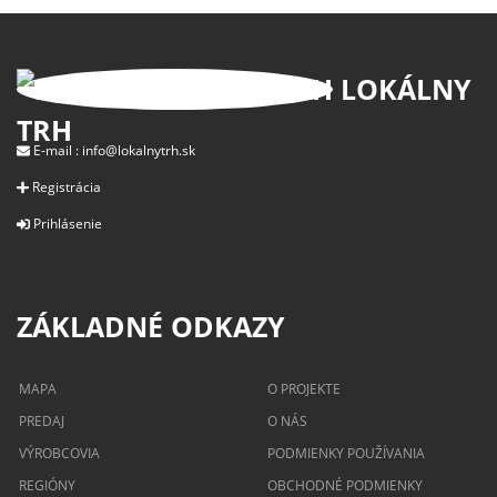
LOKÁLNY
TRH
E-mail :
info@lokalnytrh.sk
Registrácia
Prihlásenie
ZÁKLADNÉ ODKAZY
MAPA
O PROJEKTE
PREDAJ
O NÁS
VÝROBCOVIA
PODMIENKY POUŽÍVANIA
REGIÓNY
OBCHODNÉ PODMIENKY