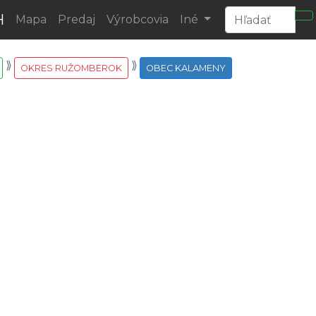
H
Mapa
Predaj
Výrobcovia
Iné
OKRES RUŽOMBEROK
OBEC KALAMENY