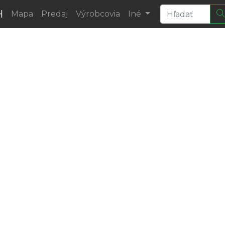
H
Mapa
Predaj
Výrobcovia
Iné