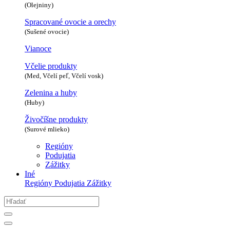
(Olejniny)
Spracované ovocie a orechy
(Sušené ovocie)
Vianoce
Včelie produkty
(Med, Včelí peľ, Včelí vosk)
Zelenina a huby
(Huby)
Živočíšne produkty
(Surové mlieko)
Regióny
Podujatia
Zážitky
Iné
Regióny
Podujatia
Zážitky