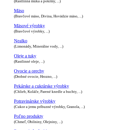
(Rastlinná múka a pokrmy, ...)
Mäso
(Bravčové mäso, Divina, Hovädzie mäso, ...)
Mäsové výrobky
(Bravčové výrobky, ...)
Nealko
(Limonády, Minerálne vody, ...)
Oleje a tuky
(Rastlinné oleje, ...)
Ovocie a orechy
(Drobné ovocie, Hrozno, ...)
Pekárske a cukrárske výrobky
(Chlieb, Koláče, Parené knedle a buchty, ...)
Potravinárske výrobky
(Cukor a jemu príbuzné výrobky, Granola, ...)
Poľno produkty
(Chmeľ, Obilniny, Olejniny, ...)