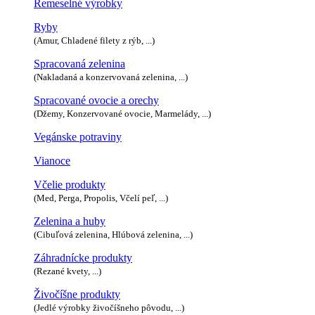
Remeselné výrobky
Ryby
(Amur, Chladené filety z rýb, ...)
Spracovaná zelenina
(Nakladaná a konzervovaná zelenina, ...)
Spracované ovocie a orechy
(Džemy, Konzervované ovocie, Marmelády, ...)
Vegánske potraviny
Vianoce
Včelie produkty
(Med, Perga, Propolis, Včelí peľ, ...)
Zelenina a huby
(Cibuľová zelenina, Hlúbová zelenina, ...)
Záhradnícke produkty
(Rezané kvety, ...)
Živočíšne produkty
(Jedlé výrobky živočíšneho pôvodu, ...)