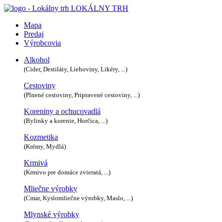
LOKÁLNY TRH
Mapa
Predaj
Výrobcovia
Alkohol
(Cider, Destiláty, Liehoviny, Likéry, ...)
Cestoviny
(Plnené cestoviny, Pripravené cestoviny, ...)
Koreniny a ochucovadlá
(Bylinky a korenie, Horčica, ...)
Kozmetika
(Krémy, Mydlá)
Krmivá
(Krmivo pre domáce zvieratá, ...)
Mliečne výrobky
(Cmar, Kyslomliečne výrobky, Maslo, ...)
Mlynské výrobky