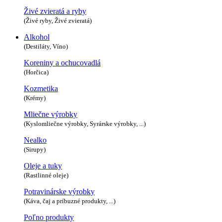
Živé zvieratá a ryby
(Živé ryby, Živé zvieratá)
Alkohol
(Destiláty, Víno)
Koreniny a ochucovadlá
(Horčica)
Kozmetika
(Krémy)
Mliečne výrobky
(Kyslomliečne výrobky, Syrárske výrobky, ...)
Nealko
(Sirupy)
Oleje a tuky
(Rastlinné oleje)
Potravinárske výrobky
(Káva, čaj a príbuzné produkty, ...)
Poľno produkty