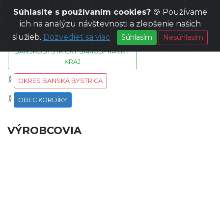
Súhlasíte s používaním cookies?
🍪 Používame
SLOVENSKO
ich na analýzu návštevnosti a zlepšenie našich
služieb.
Dozvedieť sa viac
Súhlasím
Nesúhlasím
BANSKOBYSTRICKÝ SAMOSPRÁVNY
KRAJ
OKRES BANSKÁ BYSTRICA
OBEC KORDÍKY
VÝROBCOVIA