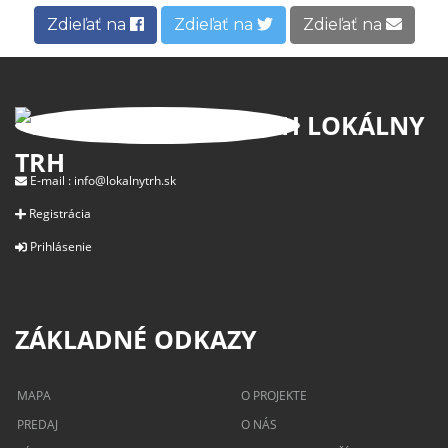
Zdieľať na
Zdieľať na
Zdieľať na
LOKÁLNY
TRH
E-mail :
info@lokalnytrh.sk
Registrácia
Prihlásenie
ZÁKLADNÉ ODKAZY
MAPA
O PROJEKTE
PREDAJ
O NÁS