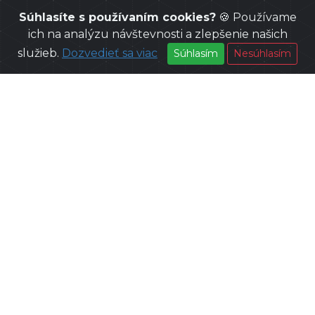
Súhlasíte s používaním cookies?
🍪 Používame
ich na analýzu návštevnosti a zlepšenie našich
služieb.
Dozvedieť sa viac
Súhlasím
Nesúhlasím