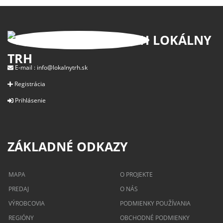
LOKÁLNY
TRH
E-mail :
info@lokalnytrh.sk
Registrácia
Prihlásenie
ZÁKLADNÉ ODKAZY
MAPA
O PROJEKTE
PREDAJ
O NÁS
VÝROBCOVIA
PODMIENKY POUŽÍVANIA
REGIÓNY
OBCHODNÉ PODMIENKY