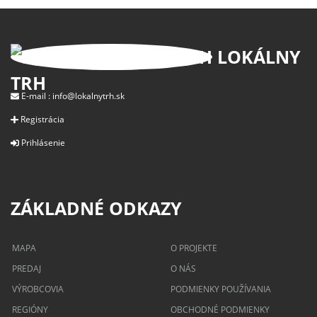
LOKÁLNY
TRH
E-mail :
info@lokalnytrh.sk
Registrácia
Prihlásenie
ZÁKLADNÉ ODKAZY
MAPA
O PROJEKTE
PREDAJ
O NÁS
VÝROBCOVIA
PODMIENKY POUŽÍVANIA
REGIÓNY
OBCHODNÉ PODMIENKY