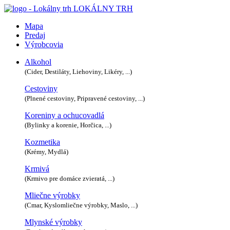
LOKÁLNY TRH
Mapa
Predaj
Výrobcovia
Alkohol
(Cider, Destiláty, Liehoviny, Likéry, ...)
Cestoviny
(Plnené cestoviny, Pripravené cestoviny, ...)
Koreniny a ochucovadlá
(Bylinky a korenie, Horčica, ...)
Kozmetika
(Krémy, Mydlá)
Krmivá
(Krmivo pre domáce zvieratá, ...)
Mliečne výrobky
(Cmar, Kyslomliečne výrobky, Maslo, ...)
Mlynské výrobky