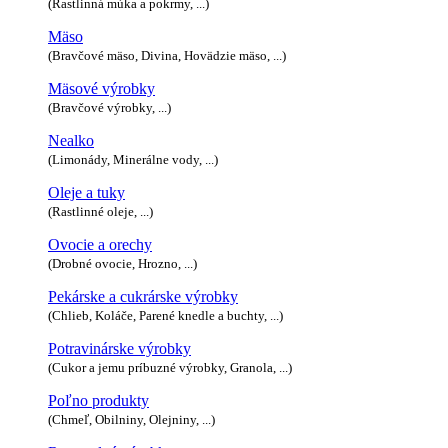
(Rastlinná múka a pokrmy, ...)
Mäso
(Bravčové mäso, Divina, Hovädzie mäso, ...)
Mäsové výrobky
(Bravčové výrobky, ...)
Nealko
(Limonády, Minerálne vody, ...)
Oleje a tuky
(Rastlinné oleje, ...)
Ovocie a orechy
(Drobné ovocie, Hrozno, ...)
Pekárske a cukrárske výrobky
(Chlieb, Koláče, Parené knedle a buchty, ...)
Potravinárske výrobky
(Cukor a jemu príbuzné výrobky, Granola, ...)
Poľno produkty
(Chmeľ, Obilniny, Olejniny, ...)