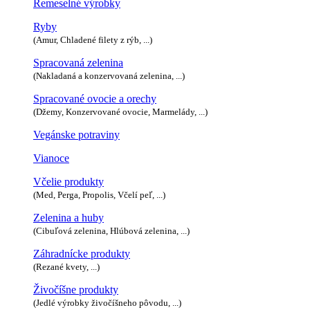
Remeselné výrobky
Ryby
(Amur, Chladené filety z rýb, ...)
Spracovaná zelenina
(Nakladaná a konzervovaná zelenina, ...)
Spracované ovocie a orechy
(Džemy, Konzervované ovocie, Marmelády, ...)
Vegánske potraviny
Vianoce
Včelie produkty
(Med, Perga, Propolis, Včelí peľ, ...)
Zelenina a huby
(Cibuľová zelenina, Hlúbová zelenina, ...)
Záhradnícke produkty
(Rezané kvety, ...)
Živočíšne produkty
(Jedlé výrobky živočíšneho pôvodu, ...)