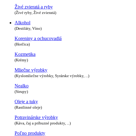
Živé zvieratá a ryby
(Živé ryby, Živé zvieratá)
Alkohol
(Destiláty, Víno)
Koreniny a ochucovadlá
(Horčica)
Kozmetika
(Krémy)
Mliečne výrobky
(Kyslomliečne výrobky, Syrárske výrobky, ...)
Nealko
(Sirupy)
Oleje a tuky
(Rastlinné oleje)
Potravinárske výrobky
(Káva, čaj a príbuzné produkty, ...)
Poľno produkty