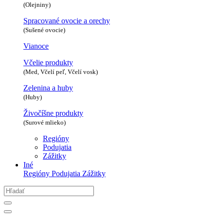
(Olejniny)
Spracované ovocie a orechy
(Sušené ovocie)
Vianoce
Včelie produkty
(Med, Včelí peľ, Včelí vosk)
Zelenina a huby
(Huby)
Živočíšne produkty
(Surové mlieko)
Regióny
Podujatia
Zážitky
Iné
Regióny
Podujatia
Zážitky