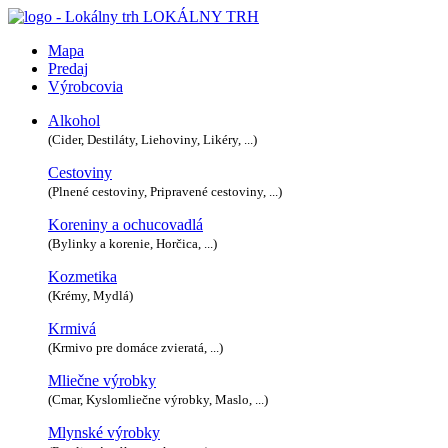
LOKÁLNY TRH
Mapa
Predaj
Výrobcovia
Alkohol
(Cider, Destiláty, Liehoviny, Likéry, ...)
Cestoviny
(Plnené cestoviny, Pripravené cestoviny, ...)
Koreniny a ochucovadlá
(Bylinky a korenie, Horčica, ...)
Kozmetika
(Krémy, Mydlá)
Krmivá
(Krmivo pre domáce zvieratá, ...)
Mliečne výrobky
(Cmar, Kyslomliečne výrobky, Maslo, ...)
Mlynské výrobky