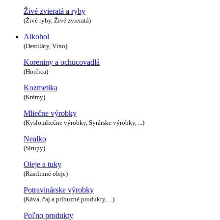
Živé zvieratá a ryby
(Živé ryby, Živé zvieratá)
Alkohol
(Destiláty, Víno)
Koreniny a ochucovadlá
(Horčica)
Kozmetika
(Krémy)
Mliečne výrobky
(Kyslomliečne výrobky, Syrárske výrobky, ...)
Nealko
(Sirupy)
Oleje a tuky
(Rastlinné oleje)
Potravinárske výrobky
(Káva, čaj a príbuzné produkty, ...)
Poľno produkty