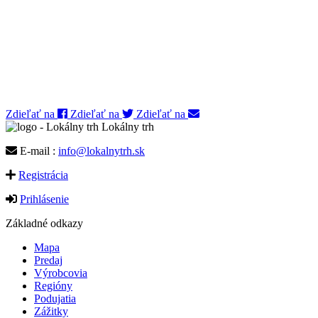
Zdieľať na
Zdieľať na
Zdieľať na
Lokálny trh
E-mail :
info@lokalnytrh.sk
Registrácia
Prihlásenie
Základné odkazy
Mapa
Predaj
Výrobcovia
Regióny
Podujatia
Zážitky