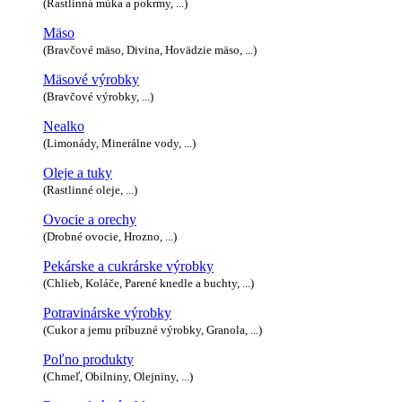
(Rastlinná múka a pokrmy, ...)
Mäso
(Bravčové mäso, Divina, Hovädzie mäso, ...)
Mäsové výrobky
(Bravčové výrobky, ...)
Nealko
(Limonády, Minerálne vody, ...)
Oleje a tuky
(Rastlinné oleje, ...)
Ovocie a orechy
(Drobné ovocie, Hrozno, ...)
Pekárske a cukrárske výrobky
(Chlieb, Koláče, Parené knedle a buchty, ...)
Potravinárske výrobky
(Cukor a jemu príbuzné výrobky, Granola, ...)
Poľno produkty
(Chmeľ, Obilniny, Olejniny, ...)