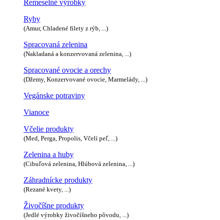
Remeselné výrobky
Ryby
(Amur, Chladené filety z rýb, ...)
Spracovaná zelenina
(Nakladaná a konzervovaná zelenina, ...)
Spracované ovocie a orechy
(Džemy, Konzervované ovocie, Marmelády, ...)
Vegánske potraviny
Vianoce
Včelie produkty
(Med, Perga, Propolis, Včelí peľ, ...)
Zelenina a huby
(Cibuľová zelenina, Hlúbová zelenina, ...)
Záhradnícke produkty
(Rezané kvety, ...)
Živočíšne produkty
(Jedlé výrobky živočíšneho pôvodu, ...)