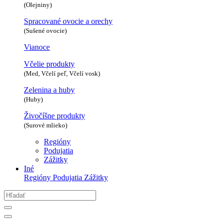
(Olejniny)
Spracované ovocie a orechy
(Sušené ovocie)
Vianoce
Včelie produkty
(Med, Včelí peľ, Včelí vosk)
Zelenina a huby
(Huby)
Živočíšne produkty
(Surové mlieko)
Regióny
Podujatia
Zážitky
Iné
Regióny
Podujatia
Zážitky