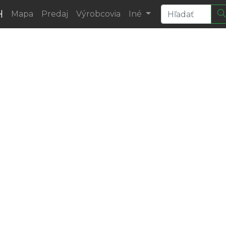
H
Mapa
Predaj
Výrobcovia
Iné