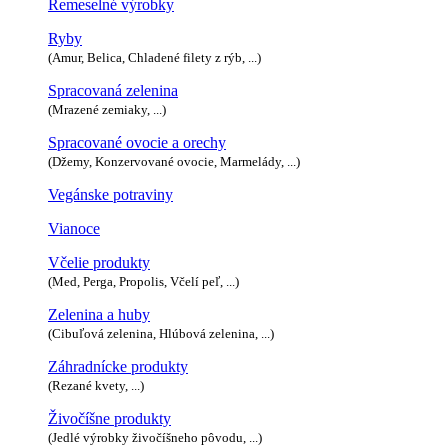
Remeselné výrobky
Ryby
(Amur, Belica, Chladené filety z rýb, ...)
Spracovaná zelenina
(Mrazené zemiaky, ...)
Spracované ovocie a orechy
(Džemy, Konzervované ovocie, Marmelády, ...)
Vegánske potraviny
Vianoce
Včelie produkty
(Med, Perga, Propolis, Včelí peľ, ...)
Zelenina a huby
(Cibuľová zelenina, Hlúbová zelenina, ...)
Záhradnícke produkty
(Rezané kvety, ...)
Živočíšne produkty
(Jedlé výrobky živočíšneho pôvodu, ...)