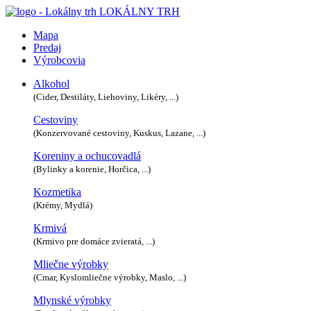
LOKÁLNY TRH
Mapa
Predaj
Výrobcovia
Alkohol
(Cider, Destiláty, Liehoviny, Likéry, ...)
Cestoviny
(Konzervované cestoviny, Kuskus, Lazane, ...)
Koreniny a ochucovadlá
(Bylinky a korenie, Horčica, ...)
Kozmetika
(Krémy, Mydlá)
Krmivá
(Krmivo pre domáce zvieratá, ...)
Mliečne výrobky
(Cmar, Kyslomliečne výrobky, Maslo, ...)
Mlynské výrobky