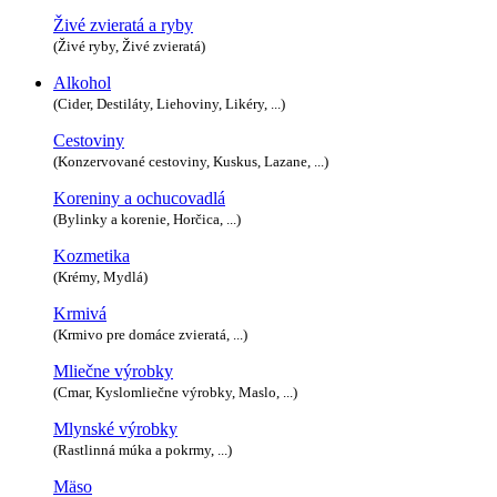
Živé zvieratá a ryby
(Živé ryby, Živé zvieratá)
Alkohol
(Cider, Destiláty, Liehoviny, Likéry, ...)
Cestoviny
(Konzervované cestoviny, Kuskus, Lazane, ...)
Koreniny a ochucovadlá
(Bylinky a korenie, Horčica, ...)
Kozmetika
(Krémy, Mydlá)
Krmivá
(Krmivo pre domáce zvieratá, ...)
Mliečne výrobky
(Cmar, Kyslomliečne výrobky, Maslo, ...)
Mlynské výrobky
(Rastlinná múka a pokrmy, ...)
Mäso