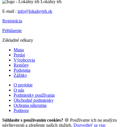
Lokálny trh
E-mail :
info@lokalnytrh.sk
Registrácia
Prihlásenie
Základné odkazy
Mapa
Predaj
Výrobcovia
Regióny
Podujatia
Zážitky
O projekte
O nás
Podmienky používania
Obchodné podmienky
Ochrana súkromia
Podpora
Súhlasíte s používaním cookies?
🍪 Používame ich na analýzu
návštevnosti a zlepšenie našich služieb.
Dozvedieť sa viac