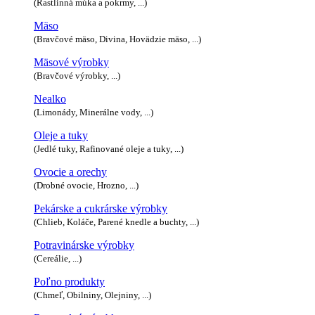
(Rastlinná múka a pokrmy, ...)
Mäso
(Bravčové mäso, Divina, Hovädzie mäso, ...)
Mäsové výrobky
(Bravčové výrobky, ...)
Nealko
(Limonády, Minerálne vody, ...)
Oleje a tuky
(Jedlé tuky, Rafinované oleje a tuky, ...)
Ovocie a orechy
(Drobné ovocie, Hrozno, ...)
Pekárske a cukrárske výrobky
(Chlieb, Koláče, Parené knedle a buchty, ...)
Potravinárske výrobky
(Cereálie, ...)
Poľno produkty
(Chmeľ, Obilniny, Olejniny, ...)