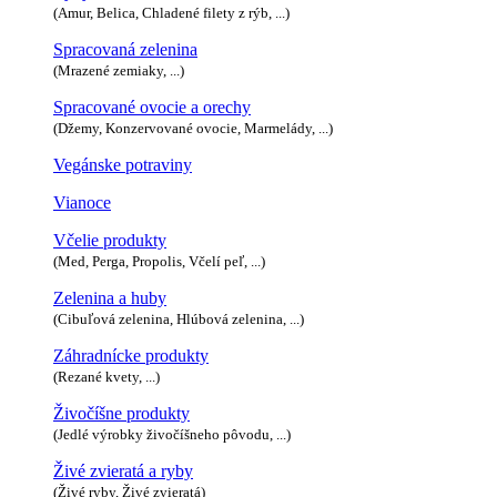
(Amur, Belica, Chladené filety z rýb, ...)
Spracovaná zelenina
(Mrazené zemiaky, ...)
Spracované ovocie a orechy
(Džemy, Konzervované ovocie, Marmelády, ...)
Vegánske potraviny
Vianoce
Včelie produkty
(Med, Perga, Propolis, Včelí peľ, ...)
Zelenina a huby
(Cibuľová zelenina, Hlúbová zelenina, ...)
Záhradnícke produkty
(Rezané kvety, ...)
Živočíšne produkty
(Jedlé výrobky živočíšneho pôvodu, ...)
Živé zvieratá a ryby
(Živé ryby, Živé zvieratá)