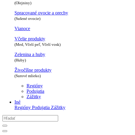
(Olejniny)
Spracované ovocie a orechy
(Sušené ovocie)
Vianoce
Včelie produkty
(Med, Včelí peľ, Včelí vosk)
Zelenina a huby
(Huby)
Živočíšne produkty
(Surové mlieko)
Regióny
Podujatia
Zážitky
Iné
Regióny
Podujatia
Zážitky