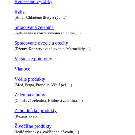
Remeselné výrobky
Ryby
(Amur, Chladené filety z rýb, ...)
Spracovaná zelenina
(Nakladaná a konzervovaná zelenina, ...)
Spracované ovocie a orechy
(Džemy, Konzervované ovocie, Marmelády, ...)
Vegánske potraviny
Vianoce
Včelie produkty
(Med, Perga, Propolis, Včelí peľ, ...)
Zelenina a huby
(Cibuľová zelenina, Hlúbová zelenina, ...)
Záhradnícke produkty
(Rezané kvety, ...)
Živočíšne produkty
(Jedlé výrobky živočíšneho pôvodu, ...)