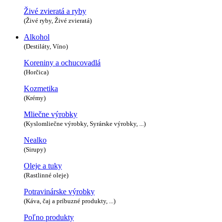
Živé zvieratá a ryby
(Živé ryby, Živé zvieratá)
Alkohol
(Destiláty, Víno)
Koreniny a ochucovadlá
(Horčica)
Kozmetika
(Krémy)
Mliečne výrobky
(Kyslomliečne výrobky, Syrárske výrobky, ...)
Nealko
(Sirupy)
Oleje a tuky
(Rastlinné oleje)
Potravinárske výrobky
(Káva, čaj a príbuzné produkty, ...)
Poľno produkty