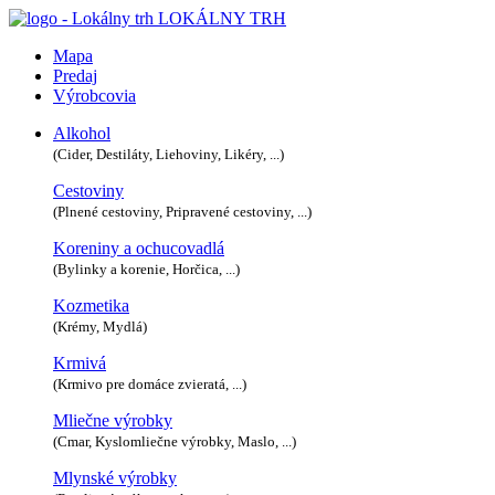
LOKÁLNY TRH
Mapa
Predaj
Výrobcovia
Alkohol
(Cider, Destiláty, Liehoviny, Likéry, ...)
Cestoviny
(Plnené cestoviny, Pripravené cestoviny, ...)
Koreniny a ochucovadlá
(Bylinky a korenie, Horčica, ...)
Kozmetika
(Krémy, Mydlá)
Krmivá
(Krmivo pre domáce zvieratá, ...)
Mliečne výrobky
(Cmar, Kyslomliečne výrobky, Maslo, ...)
Mlynské výrobky