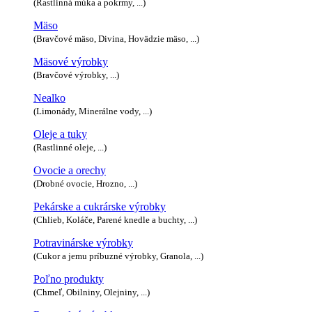
(Rastlinná múka a pokrmy, ...)
Mäso
(Bravčové mäso, Divina, Hovädzie mäso, ...)
Mäsové výrobky
(Bravčové výrobky, ...)
Nealko
(Limonády, Minerálne vody, ...)
Oleje a tuky
(Rastlinné oleje, ...)
Ovocie a orechy
(Drobné ovocie, Hrozno, ...)
Pekárske a cukrárske výrobky
(Chlieb, Koláče, Parené knedle a buchty, ...)
Potravinárske výrobky
(Cukor a jemu príbuzné výrobky, Granola, ...)
Poľno produkty
(Chmeľ, Obilniny, Olejniny, ...)