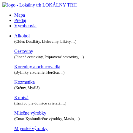
LOKÁLNY TRH
Mapa
Predaj
Výrobcovia
Alkohol
(Cider, Destiláty, Liehoviny, Likéry, ...)
Cestoviny
(Plnené cestoviny, Pripravené cestoviny, ...)
Koreniny a ochucovadlá
(Bylinky a korenie, Horčica, ...)
Kozmetika
(Krémy, Mydlá)
Krmivá
(Krmivo pre domáce zvieratá, ...)
Mliečne výrobky
(Cmar, Kyslomliečne výrobky, Maslo, ...)
Mlynské výrobky