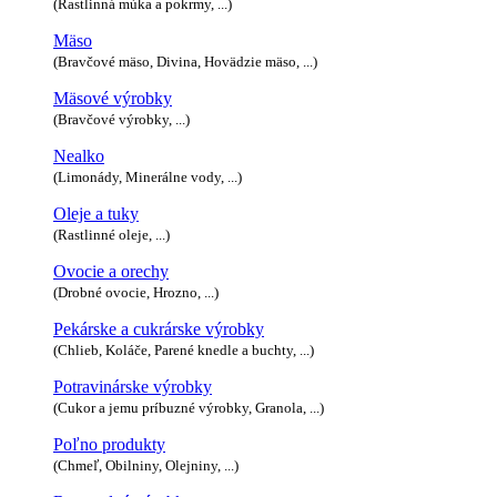
(Rastlinná múka a pokrmy, ...)
Mäso
(Bravčové mäso, Divina, Hovädzie mäso, ...)
Mäsové výrobky
(Bravčové výrobky, ...)
Nealko
(Limonády, Minerálne vody, ...)
Oleje a tuky
(Rastlinné oleje, ...)
Ovocie a orechy
(Drobné ovocie, Hrozno, ...)
Pekárske a cukrárske výrobky
(Chlieb, Koláče, Parené knedle a buchty, ...)
Potravinárske výrobky
(Cukor a jemu príbuzné výrobky, Granola, ...)
Poľno produkty
(Chmeľ, Obilniny, Olejniny, ...)