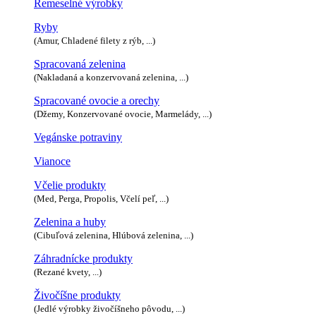
Remeselné výrobky
Ryby
(Amur, Chladené filety z rýb, ...)
Spracovaná zelenina
(Nakladaná a konzervovaná zelenina, ...)
Spracované ovocie a orechy
(Džemy, Konzervované ovocie, Marmelády, ...)
Vegánske potraviny
Vianoce
Včelie produkty
(Med, Perga, Propolis, Včelí peľ, ...)
Zelenina a huby
(Cibuľová zelenina, Hlúbová zelenina, ...)
Záhradnícke produkty
(Rezané kvety, ...)
Živočíšne produkty
(Jedlé výrobky živočíšneho pôvodu, ...)