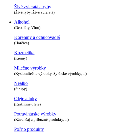
Živé zvieratá a ryby
(Živé ryby, Živé zvieratá)
Alkohol
(Destiláty, Víno)
Koreniny a ochucovadlá
(Horčica)
Kozmetika
(Krémy)
Mliečne výrobky
(Kyslomliečne výrobky, Syrárske výrobky, ...)
Nealko
(Sirupy)
Oleje a tuky
(Rastlinné oleje)
Potravinárske výrobky
(Káva, čaj a príbuzné produkty, ...)
Poľno produkty