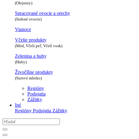
(Olejniny)
Spracované ovocie a orechy
(Sušené ovocie)
Vianoce
Včelie produkty
(Med, Včelí peľ, Včelí vosk)
Zelenina a huby
(Huby)
Živočíšne produkty
(Surové mlieko)
Regióny
Podujatia
Zážitky
Iné
Regióny
Podujatia
Zážitky