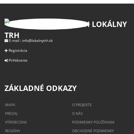
LOKÁLNY
TRH
E-mail :
info@lokalnytrh.sk
Registrácia
Prihlásenie
ZÁKLADNÉ ODKAZY
MAPA
O PROJEKTE
PREDAJ
O NÁS
VÝROBCOVIA
PODMIENKY POUŽÍVANIA
REGIÓNY
OBCHODNÉ PODMIENKY