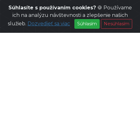
Súhlasíte s používaním cookies?
🍪 Používame
ich na analýzu návštevnosti a zlepšenie našich
služieb.
Dozvedieť sa viac
Súhlasím
Nesúhlasím