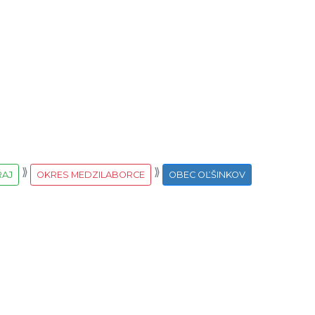
RAJ
OKRES MEDZILABORCE
OBEC OĽŠINKOV