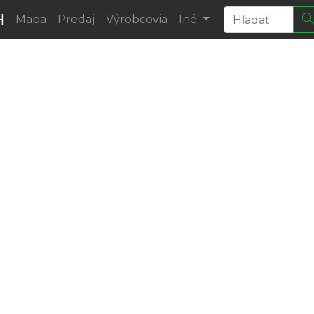
H
Mapa
Predaj
Výrobcovia
Iné