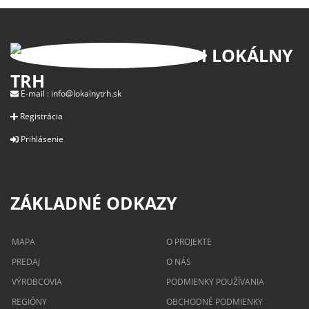
LOKÁLNY
TRH
E-mail :
info@lokalnytrh.sk
Registrácia
Prihlásenie
ZÁKLADNÉ ODKAZY
MAPA
O PROJEKTE
PREDAJ
O NÁS
VÝROBCOVIA
PODMIENKY POUŽÍVANIA
REGIÓNY
OBCHODNÉ PODMIENKY