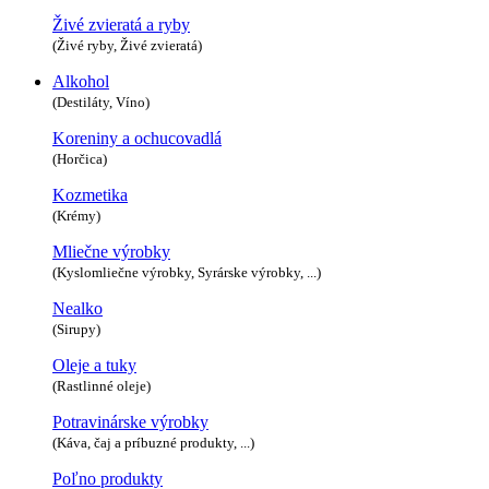
Živé zvieratá a ryby
(Živé ryby, Živé zvieratá)
Alkohol
(Destiláty, Víno)
Koreniny a ochucovadlá
(Horčica)
Kozmetika
(Krémy)
Mliečne výrobky
(Kyslomliečne výrobky, Syrárske výrobky, ...)
Nealko
(Sirupy)
Oleje a tuky
(Rastlinné oleje)
Potravinárske výrobky
(Káva, čaj a príbuzné produkty, ...)
Poľno produkty