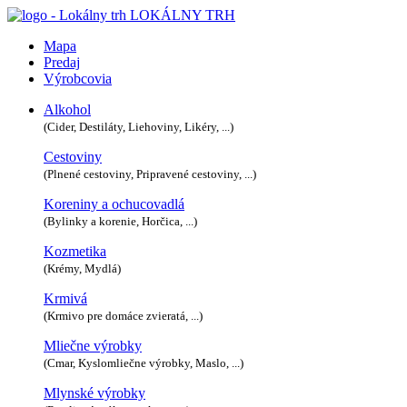
LOKÁLNY TRH
Mapa
Predaj
Výrobcovia
Alkohol
(Cider, Destiláty, Liehoviny, Likéry, ...)
Cestoviny
(Plnené cestoviny, Pripravené cestoviny, ...)
Koreniny a ochucovadlá
(Bylinky a korenie, Horčica, ...)
Kozmetika
(Krémy, Mydlá)
Krmivá
(Krmivo pre domáce zvieratá, ...)
Mliečne výrobky
(Cmar, Kyslomliečne výrobky, Maslo, ...)
Mlynské výrobky