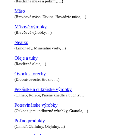
(Rastlinná múka a pokrmy, ...)
Mäso
(Bravčové mäso, Divina, Hovädzie mäso, ...)
Mäsové výrobky
(Bravčové výrobky, ...)
Nealko
(Limonády, Minerálne vody, ...)
Oleje a tuky
(Rastlinné oleje, ...)
Ovocie a orechy
(Drobné ovocie, Hrozno, ...)
Pekárske a cukrárske výrobky
(Chlieb, Koláče, Parené knedle a buchty, ...)
Potravinárske výrobky
(Cukor a jemu príbuzné výrobky, Granola, ...)
Poľno produkty
(Chmeľ, Obilniny, Olejniny, ...)