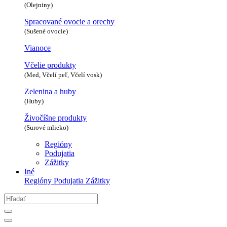
(Olejniny)
Spracované ovocie a orechy
(Sušené ovocie)
Vianoce
Včelie produkty
(Med, Včelí peľ, Včelí vosk)
Zelenina a huby
(Huby)
Živočíšne produkty
(Surové mlieko)
Regióny
Podujatia
Zážitky
Iné
Regióny
Podujatia
Zážitky