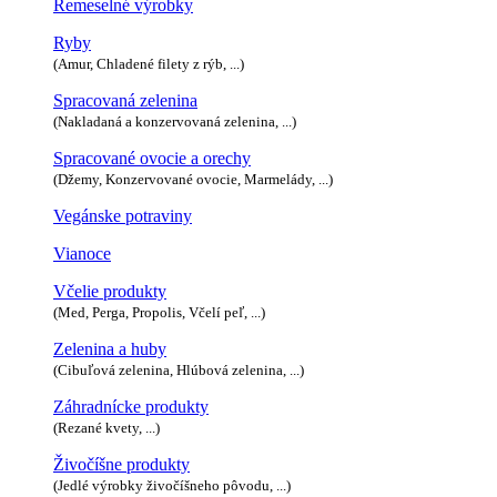
Remeselné výrobky
Ryby
(Amur, Chladené filety z rýb, ...)
Spracovaná zelenina
(Nakladaná a konzervovaná zelenina, ...)
Spracované ovocie a orechy
(Džemy, Konzervované ovocie, Marmelády, ...)
Vegánske potraviny
Vianoce
Včelie produkty
(Med, Perga, Propolis, Včelí peľ, ...)
Zelenina a huby
(Cibuľová zelenina, Hlúbová zelenina, ...)
Záhradnícke produkty
(Rezané kvety, ...)
Živočíšne produkty
(Jedlé výrobky živočíšneho pôvodu, ...)