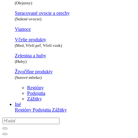
(Olejniny)
Spracované ovocie a orechy
(Sušené ovocie)
Vianoce
Včelie produkty
(Med, Včelí peľ, Včelí vosk)
Zelenina a huby
(Huby)
Živočíšne produkty
(Surové mlieko)
Regióny
Podujatia
Zážitky
Iné
Regióny
Podujatia
Zážitky