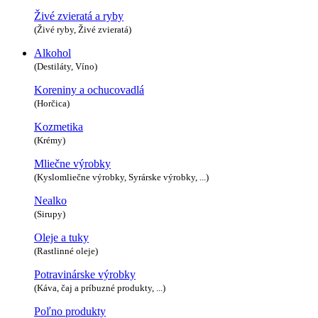
Živé zvieratá a ryby
(Živé ryby, Živé zvieratá)
Alkohol
(Destiláty, Víno)
Koreniny a ochucovadlá
(Horčica)
Kozmetika
(Krémy)
Mliečne výrobky
(Kyslomliečne výrobky, Syrárske výrobky, ...)
Nealko
(Sirupy)
Oleje a tuky
(Rastlinné oleje)
Potravinárske výrobky
(Káva, čaj a príbuzné produkty, ...)
Poľno produkty