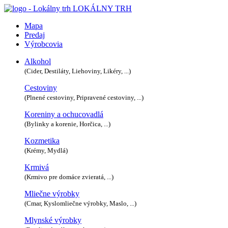
LOKÁLNY TRH
Mapa
Predaj
Výrobcovia
Alkohol
(Cider, Destiláty, Liehoviny, Likéry, ...)
Cestoviny
(Plnené cestoviny, Pripravené cestoviny, ...)
Koreniny a ochucovadlá
(Bylinky a korenie, Horčica, ...)
Kozmetika
(Krémy, Mydlá)
Krmivá
(Krmivo pre domáce zvieratá, ...)
Mliečne výrobky
(Cmar, Kyslomliečne výrobky, Maslo, ...)
Mlynské výrobky