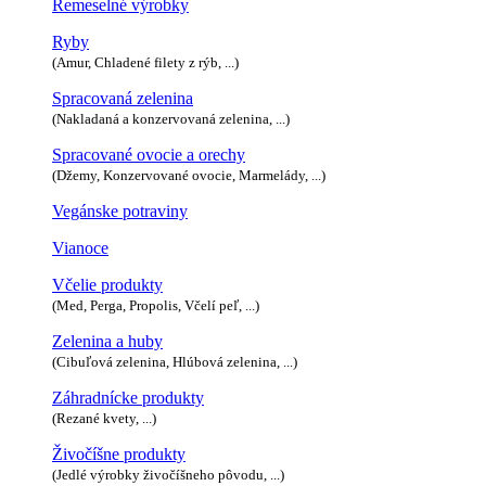
Remeselné výrobky
Ryby
(Amur, Chladené filety z rýb, ...)
Spracovaná zelenina
(Nakladaná a konzervovaná zelenina, ...)
Spracované ovocie a orechy
(Džemy, Konzervované ovocie, Marmelády, ...)
Vegánske potraviny
Vianoce
Včelie produkty
(Med, Perga, Propolis, Včelí peľ, ...)
Zelenina a huby
(Cibuľová zelenina, Hlúbová zelenina, ...)
Záhradnícke produkty
(Rezané kvety, ...)
Živočíšne produkty
(Jedlé výrobky živočíšneho pôvodu, ...)