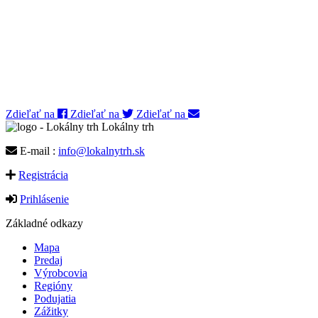
Zdieľať na
Zdieľať na
Zdieľať na
Lokálny trh
E-mail :
info@lokalnytrh.sk
Registrácia
Prihlásenie
Základné odkazy
Mapa
Predaj
Výrobcovia
Regióny
Podujatia
Zážitky