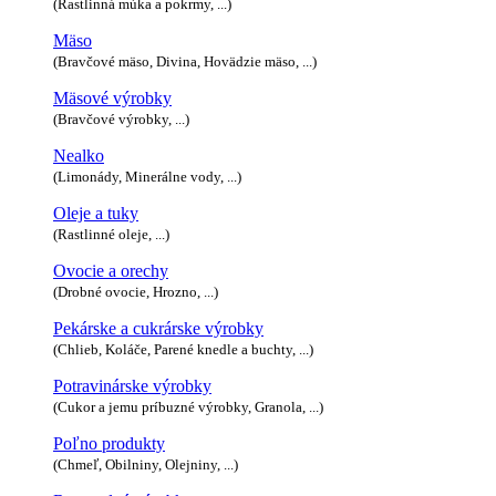
(Rastlinná múka a pokrmy, ...)
Mäso
(Bravčové mäso, Divina, Hovädzie mäso, ...)
Mäsové výrobky
(Bravčové výrobky, ...)
Nealko
(Limonády, Minerálne vody, ...)
Oleje a tuky
(Rastlinné oleje, ...)
Ovocie a orechy
(Drobné ovocie, Hrozno, ...)
Pekárske a cukrárske výrobky
(Chlieb, Koláče, Parené knedle a buchty, ...)
Potravinárske výrobky
(Cukor a jemu príbuzné výrobky, Granola, ...)
Poľno produkty
(Chmeľ, Obilniny, Olejniny, ...)