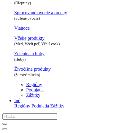
(Olejniny)
Spracované ovocie a orechy
(Sušené ovocie)
Vianoce
Včelie produkty
(Med, Včelí peľ, Včelí vosk)
Zelenina a huby
(Huby)
Živočíšne produkty
(Surové mlieko)
Regióny
Podujatia
Zážitky
Iné
Regióny
Podujatia
Zážitky