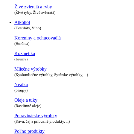
Živé zvieratá a ryby
(Živé ryby, Živé zvieratá)
Alkohol
(Destiláty, Víno)
Koreniny a ochucovadlá
(Horčica)
Kozmetika
(Krémy)
Mliečne výrobky
(Kyslomliečne výrobky, Syrárske výrobky, ...)
Nealko
(Sirupy)
Oleje a tuky
(Rastlinné oleje)
Potravinárske výrobky
(Káva, čaj a príbuzné produkty, ...)
Poľno produkty