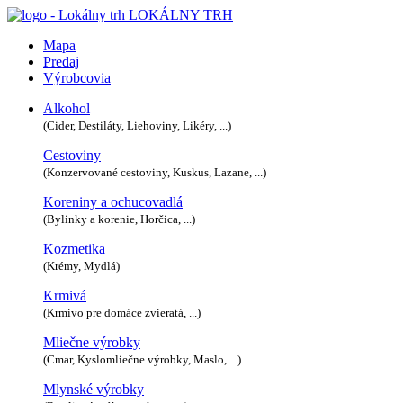
LOKÁLNY TRH
Mapa
Predaj
Výrobcovia
Alkohol
(Cider, Destiláty, Liehoviny, Likéry, ...)
Cestoviny
(Konzervované cestoviny, Kuskus, Lazane, ...)
Koreniny a ochucovadlá
(Bylinky a korenie, Horčica, ...)
Kozmetika
(Krémy, Mydlá)
Krmivá
(Krmivo pre domáce zvieratá, ...)
Mliečne výrobky
(Cmar, Kyslomliečne výrobky, Maslo, ...)
Mlynské výrobky