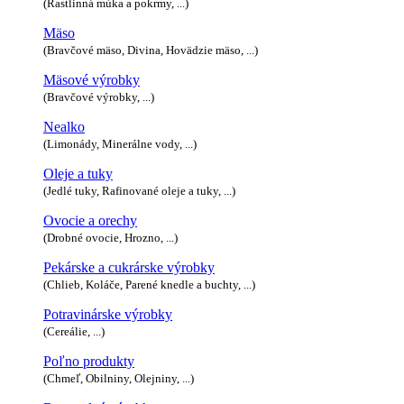
(Rastlinná múka a pokrmy, ...)
Mäso
(Bravčové mäso, Divina, Hovädzie mäso, ...)
Mäsové výrobky
(Bravčové výrobky, ...)
Nealko
(Limonády, Minerálne vody, ...)
Oleje a tuky
(Jedlé tuky, Rafinované oleje a tuky, ...)
Ovocie a orechy
(Drobné ovocie, Hrozno, ...)
Pekárske a cukrárske výrobky
(Chlieb, Koláče, Parené knedle a buchty, ...)
Potravinárske výrobky
(Cereálie, ...)
Poľno produkty
(Chmeľ, Obilniny, Olejniny, ...)