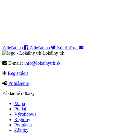
Zdieľať na
Zdieľať na
Zdieľať na
Lokálny trh
E-mail :
info@lokalnytrh.sk
Registrácia
Prihlásenie
Základné odkazy
Mapa
Predaj
Výrobcovia
Regióny
Podujatia
Zážitky