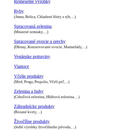
Remeselné výrobky
Ryby
(Amur, Belica, Chladené filety z rýb, ...)
Spracovaná zelenina
(Mrazené zemiaky, ...)
Spracované ovocie a orechy
(Džemy, Konzervované ovocie, Marmelády, ...)
Vegánske potraviny
Vianoce
Včelie produkty
(Med, Perga, Propolis, Včelí peľ, ...)
Zelenina a huby
(Cibuľová zelenina, Hlúbová zelenina, ...)
Záhradnícke produkty
(Rezané kvety, ...)
Živočíšne produkty
(Jedlé výrobky živočíšneho pôvodu, ...)