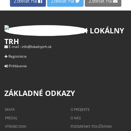
Zdieľať na
Zdieľať na
Zdieľať na
LOKÁLNY
TRH
E-mail :
info@lokalnytrh.sk
Registrácia
Prihlásenie
ZÁKLADNÉ ODKAZY
MAPA
O PROJEKTE
PREDAJ
O NÁS
VÝROBCOVIA
PODMIENKY POUŽÍVANIA