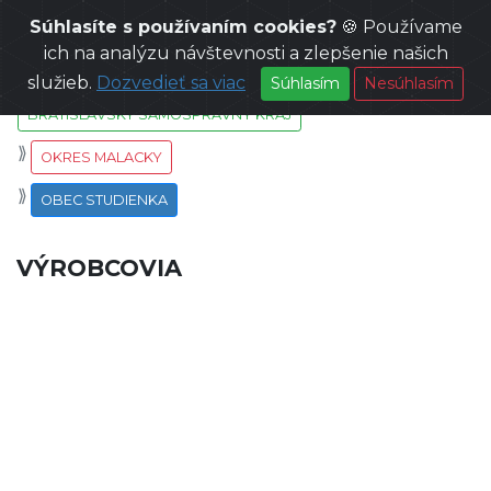
Súhlasíte s používaním cookies?
🍪 Používame
SLOVENSKO
ich na analýzu návštevnosti a zlepšenie našich
služieb.
Dozvedieť sa viac
Súhlasím
Nesúhlasím
BRATISLAVSKÝ SAMOSPRÁVNY KRAJ
OKRES MALACKY
OBEC STUDIENKA
VÝROBCOVIA