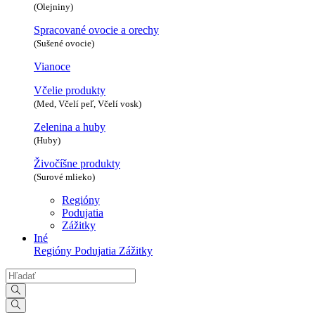
(Olejniny)
Spracované ovocie a orechy
(Sušené ovocie)
Vianoce
Včelie produkty
(Med, Včelí peľ, Včelí vosk)
Zelenina a huby
(Huby)
Živočíšne produkty
(Surové mlieko)
Regióny
Podujatia
Zážitky
Iné
Regióny
Podujatia
Zážitky