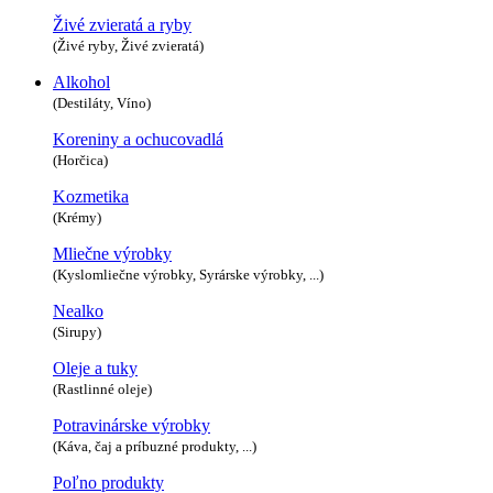
Živé zvieratá a ryby
(Živé ryby, Živé zvieratá)
Alkohol
(Destiláty, Víno)
Koreniny a ochucovadlá
(Horčica)
Kozmetika
(Krémy)
Mliečne výrobky
(Kyslomliečne výrobky, Syrárske výrobky, ...)
Nealko
(Sirupy)
Oleje a tuky
(Rastlinné oleje)
Potravinárske výrobky
(Káva, čaj a príbuzné produkty, ...)
Poľno produkty