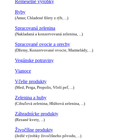
Remeselné výrobky
Ryby
(Amur, Chladené filety z rýb, ...)
Spracovaná zelenina
(Nakladaná a konzervovaná zelenina, ...)
Spracované ovocie a orechy
(Džemy, Konzervované ovocie, Marmelády, ...)
Vegánske potraviny
Vianoce
Včelie produkty
(Med, Perga, Propolis, Včelí peľ, ...)
Zelenina a huby
(Cibuľová zelenina, Hlúbová zelenina, ...)
Záhradnícke produkty
(Rezané kvety, ...)
Živočíšne produkty
(Jedlé výrobky živočíšneho pôvodu, ...)