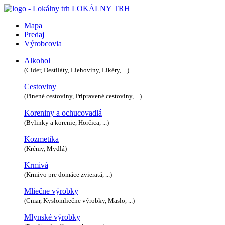
LOKÁLNY TRH
Mapa
Predaj
Výrobcovia
Alkohol
(Cider, Destiláty, Liehoviny, Likéry, ...)
Cestoviny
(Plnené cestoviny, Pripravené cestoviny, ...)
Koreniny a ochucovadlá
(Bylinky a korenie, Horčica, ...)
Kozmetika
(Krémy, Mydlá)
Krmivá
(Krmivo pre domáce zvieratá, ...)
Mliečne výrobky
(Cmar, Kyslomliečne výrobky, Maslo, ...)
Mlynské výrobky