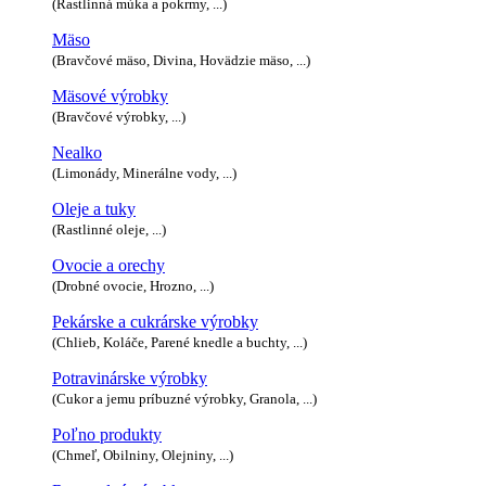
(Rastlinná múka a pokrmy, ...)
Mäso
(Bravčové mäso, Divina, Hovädzie mäso, ...)
Mäsové výrobky
(Bravčové výrobky, ...)
Nealko
(Limonády, Minerálne vody, ...)
Oleje a tuky
(Rastlinné oleje, ...)
Ovocie a orechy
(Drobné ovocie, Hrozno, ...)
Pekárske a cukrárske výrobky
(Chlieb, Koláče, Parené knedle a buchty, ...)
Potravinárske výrobky
(Cukor a jemu príbuzné výrobky, Granola, ...)
Poľno produkty
(Chmeľ, Obilniny, Olejniny, ...)