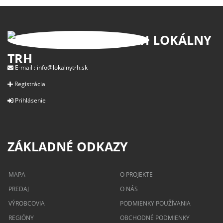
LOKÁLNY
TRH
E-mail :
info@lokalnytrh.sk
Registrácia
Prihlásenie
ZÁKLADNÉ ODKAZY
MAPA
O PROJEKTE
PREDAJ
O NÁS
VÝROBCOVIA
PODMIENKY POUŽÍVANIA
REGIÓNY
OBCHODNÉ PODMIENKY