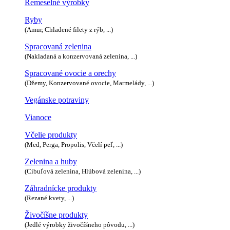
Remeselné výrobky
Ryby
(Amur, Chladené filety z rýb, ...)
Spracovaná zelenina
(Nakladaná a konzervovaná zelenina, ...)
Spracované ovocie a orechy
(Džemy, Konzervované ovocie, Marmelády, ...)
Vegánske potraviny
Vianoce
Včelie produkty
(Med, Perga, Propolis, Včelí peľ, ...)
Zelenina a huby
(Cibuľová zelenina, Hlúbová zelenina, ...)
Záhradnícke produkty
(Rezané kvety, ...)
Živočíšne produkty
(Jedlé výrobky živočíšneho pôvodu, ...)