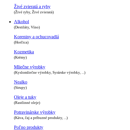
Živé zvieratá a ryby
(Živé ryby, Živé zvieratá)
Alkohol
(Destiláty, Víno)
Koreniny a ochucovadlá
(Horčica)
Kozmetika
(Krémy)
Mliečne výrobky
(Kyslomliečne výrobky, Syrárske výrobky, ...)
Nealko
(Sirupy)
Oleje a tuky
(Rastlinné oleje)
Potravinárske výrobky
(Káva, čaj a príbuzné produkty, ...)
Poľno produkty