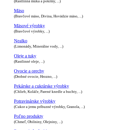
(Rastlinná múka a pokrmy, ...)
Mäso
(Bravčové mäso, Divina, Hovädzie mäso, ...)
Mäsové výrobky
(Bravčové výrobky, ...)
Nealko
(Limonády, Minerálne vody, ...)
Oleje a tuky
(Rastlinné oleje, ...)
Ovocie a orechy
(Drobné ovocie, Hrozno, ...)
Pekárske a cukrárske výrobky
(Chlieb, Koláče, Parené knedle a buchty, ...)
Potravinárske výrobky
(Cukor a jemu príbuzné výrobky, Granola, ...)
Poľno produkty
(Chmeľ, Obilniny, Olejniny, ...)