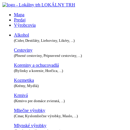
LOKÁLNY TRH
Mapa
Predaj
Výrobcovia
Alkohol
(Cider, Destiláty, Liehoviny, Likéry, ...)
Cestoviny
(Plnené cestoviny, Pripravené cestoviny, ...)
Koreniny a ochucovadlá
(Bylinky a korenie, Horčica, ...)
Kozmetika
(Krémy, Mydlá)
Krmivá
(Krmivo pre domáce zvieratá, ...)
Mliečne výrobky
(Cmar, Kyslomliečne výrobky, Maslo, ...)
Mlynské výrobky