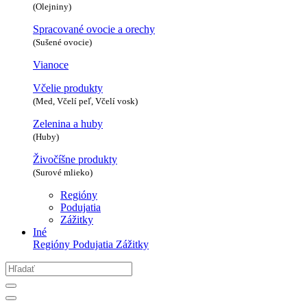
(Olejniny)
Spracované ovocie a orechy
(Sušené ovocie)
Vianoce
Včelie produkty
(Med, Včelí peľ, Včelí vosk)
Zelenina a huby
(Huby)
Živočíšne produkty
(Surové mlieko)
Regióny
Podujatia
Zážitky
Iné
Regióny
Podujatia
Zážitky