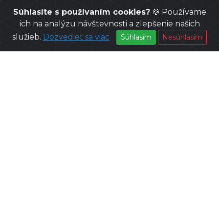
Súhlasíte s používaním cookies?
🍪 Používame
ich na analýzu návštevnosti a zlepšenie našich
služieb.
Dozvedieť sa viac
Súhlasím
Nesúhlasím