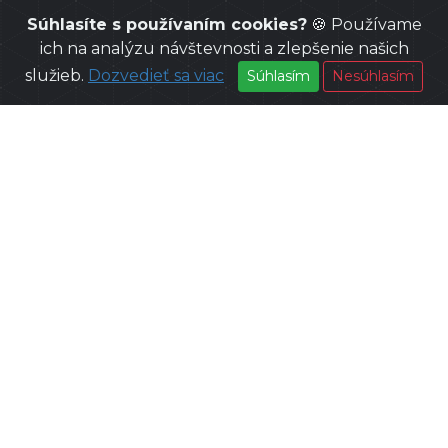
Súhlasíte s používaním cookies?
🍪 Používame
ich na analýzu návštevnosti a zlepšenie našich
služieb.
Dozvedieť sa viac
Súhlasím
Nesúhlasím