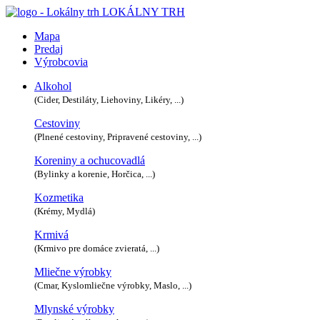
LOKÁLNY TRH
Mapa
Predaj
Výrobcovia
Alkohol
(Cider, Destiláty, Liehoviny, Likéry, ...)
Cestoviny
(Plnené cestoviny, Pripravené cestoviny, ...)
Koreniny a ochucovadlá
(Bylinky a korenie, Horčica, ...)
Kozmetika
(Krémy, Mydlá)
Krmivá
(Krmivo pre domáce zvieratá, ...)
Mliečne výrobky
(Cmar, Kyslomliečne výrobky, Maslo, ...)
Mlynské výrobky