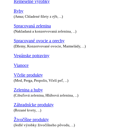
Remeselné výrobky
Ryby
(Amur, Chladené filety z rýb, ...)
Spracovaná zelenina
(Nakladaná a konzervovaná zelenina, ...)
Spracované ovocie a orechy
(Džemy, Konzervované ovocie, Marmelády, ...)
Vegánske potraviny
Vianoce
Včelie produkty
(Med, Perga, Propolis, Včelí peľ, ...)
Zelenina a huby
(Cibuľová zelenina, Hlúbová zelenina, ...)
Záhradnícke produkty
(Rezané kvety, ...)
Živočíšne produkty
(Jedlé výrobky živočíšneho pôvodu, ...)