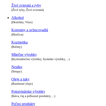
Živé zvieratá a ryby
(Živé ryby, Živé zvieratá)
Alkohol
(Destiláty, Víno)
Koreniny a ochucovadlá
(Horčica)
Kozmetika
(Krémy)
Mliečne výrobky
(Kyslomliečne výrobky, Syrárske výrobky, ...)
Nealko
(Sirupy)
Oleje a tuky
(Rastlinné oleje)
Potravinárske výrobky
(Káva, čaj a príbuzné produkty, ...)
Poľno produkty