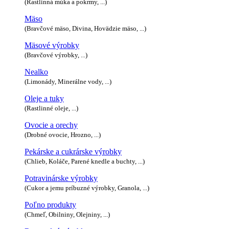
(Rastlinná múka a pokrmy, ...)
Mäso
(Bravčové mäso, Divina, Hovädzie mäso, ...)
Mäsové výrobky
(Bravčové výrobky, ...)
Nealko
(Limonády, Minerálne vody, ...)
Oleje a tuky
(Rastlinné oleje, ...)
Ovocie a orechy
(Drobné ovocie, Hrozno, ...)
Pekárske a cukrárske výrobky
(Chlieb, Koláče, Parené knedle a buchty, ...)
Potravinárske výrobky
(Cukor a jemu príbuzné výrobky, Granola, ...)
Poľno produkty
(Chmeľ, Obilniny, Olejniny, ...)