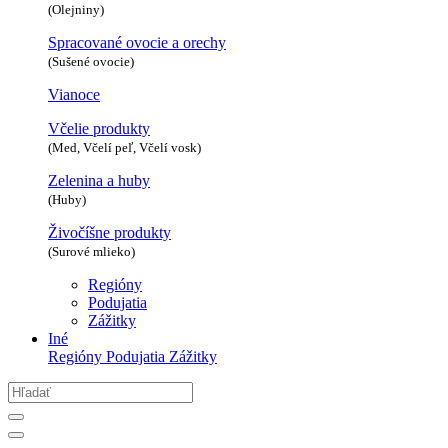
(Olejniny)
Spracované ovocie a orechy
(Sušené ovocie)
Vianoce
Včelie produkty
(Med, Včelí peľ, Včelí vosk)
Zelenina a huby
(Huby)
Živočíšne produkty
(Surové mlieko)
Regióny
Podujatia
Zážitky
Iné
Regióny
Podujatia
Zážitky