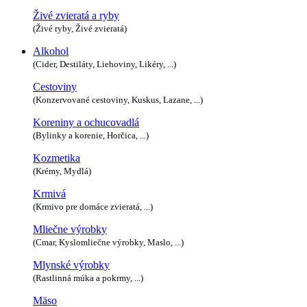
Živé zvieratá a ryby
(Živé ryby, Živé zvieratá)
Alkohol
(Cider, Destiláty, Liehoviny, Likéry, ...)
Cestoviny
(Konzervované cestoviny, Kuskus, Lazane, ...)
Koreniny a ochucovadlá
(Bylinky a korenie, Horčica, ...)
Kozmetika
(Krémy, Mydlá)
Krmivá
(Krmivo pre domáce zvieratá, ...)
Mliečne výrobky
(Cmar, Kyslomliečne výrobky, Maslo, ...)
Mlynské výrobky
(Rastlinná múka a pokrmy, ...)
Mäso