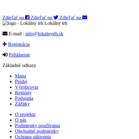
Zdieľať na
Zdieľať na
Zdieľať na
Lokálny trh
E-mail :
info@lokalnytrh.sk
Registrácia
Prihlásenie
Základné odkazy
Mapa
Predaj
Výrobcovia
Regióny
Podujatia
Zážitky
O projekte
O nás
Podmienky používania
Obchodné podmienky
Ochrana súkromia