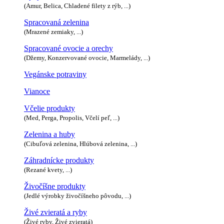
(Amur, Belica, Chladené filety z rýb, ...)
Spracovaná zelenina
(Mrazené zemiaky, ...)
Spracované ovocie a orechy
(Džemy, Konzervované ovocie, Marmelády, ...)
Vegánske potraviny
Vianoce
Včelie produkty
(Med, Perga, Propolis, Včelí peľ, ...)
Zelenina a huby
(Cibuľová zelenina, Hlúbová zelenina, ...)
Záhradnícke produkty
(Rezané kvety, ...)
Živočíšne produkty
(Jedlé výrobky živočíšneho pôvodu, ...)
Živé zvieratá a ryby
(Živé ryby, Živé zvieratá)