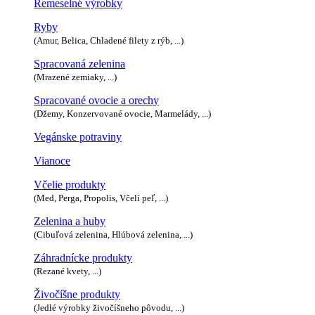
Remeselné výrobky
Ryby
(Amur, Belica, Chladené filety z rýb, ...)
Spracovaná zelenina
(Mrazené zemiaky, ...)
Spracované ovocie a orechy
(Džemy, Konzervované ovocie, Marmelády, ...)
Vegánske potraviny
Vianoce
Včelie produkty
(Med, Perga, Propolis, Včelí peľ, ...)
Zelenina a huby
(Cibuľová zelenina, Hlúbová zelenina, ...)
Záhradnícke produkty
(Rezané kvety, ...)
Živočíšne produkty
(Jedlé výrobky živočíšneho pôvodu, ...)