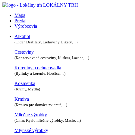
LOKÁLNY TRH
Mapa
Predaj
Výrobcovia
Alkohol
(Cider, Destiláty, Liehoviny, Likéry, ...)
Cestoviny
(Konzervované cestoviny, Kuskus, Lazane, ...)
Koreniny a ochucovadlá
(Bylinky a korenie, Horčica, ...)
Kozmetika
(Krémy, Mydlá)
Krmivá
(Krmivo pre domáce zvieratá, ...)
Mliečne výrobky
(Cmar, Kyslomliečne výrobky, Maslo, ...)
Mlynské výrobky