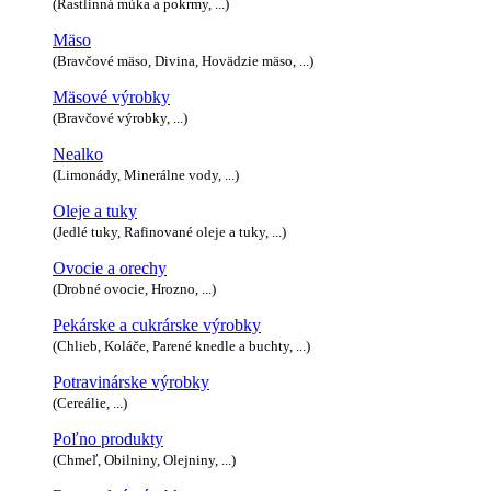
(Rastlinná múka a pokrmy, ...)
Mäso
(Bravčové mäso, Divina, Hovädzie mäso, ...)
Mäsové výrobky
(Bravčové výrobky, ...)
Nealko
(Limonády, Minerálne vody, ...)
Oleje a tuky
(Jedlé tuky, Rafinované oleje a tuky, ...)
Ovocie a orechy
(Drobné ovocie, Hrozno, ...)
Pekárske a cukrárske výrobky
(Chlieb, Koláče, Parené knedle a buchty, ...)
Potravinárske výrobky
(Cereálie, ...)
Poľno produkty
(Chmeľ, Obilniny, Olejniny, ...)