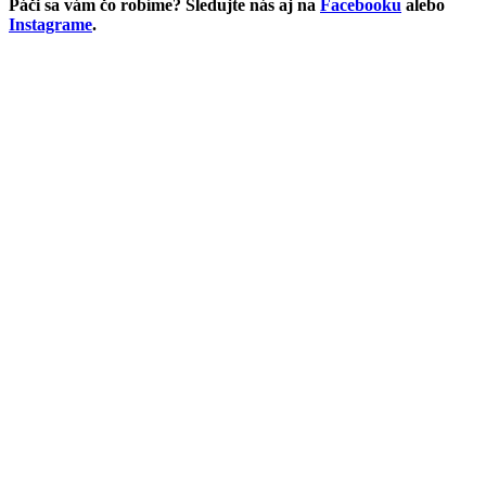
Páči sa vám čo robíme? Sledujte nás aj na
Facebooku
alebo
Instagrame
.