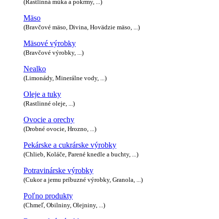
(Rastlinná múka a pokrmy, ...)
Mäso
(Bravčové mäso, Divina, Hovädzie mäso, ...)
Mäsové výrobky
(Bravčové výrobky, ...)
Nealko
(Limonády, Minerálne vody, ...)
Oleje a tuky
(Rastlinné oleje, ...)
Ovocie a orechy
(Drobné ovocie, Hrozno, ...)
Pekárske a cukrárske výrobky
(Chlieb, Koláče, Parené knedle a buchty, ...)
Potravinárske výrobky
(Cukor a jemu príbuzné výrobky, Granola, ...)
Poľno produkty
(Chmeľ, Obilniny, Olejniny, ...)