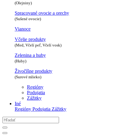
(Olejniny)
Spracované ovocie a orechy
(Sušené ovocie)
Vianoce
Včelie produkty
(Med, Včelí peľ, Včelí vosk)
Zelenina a huby
(Huby)
Živočíšne produkty
(Surové mlieko)
Regióny
Podujatia
Zážitky
Iné
Regióny
Podujatia
Zážitky