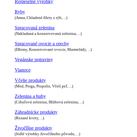
Remeselné výrobky
Ryby
(Amur, Chladené filety z rýb, ...)
Spracovaná zelenina
(Nakladaná a konzervovaná zelenina, ...)
Spracované ovocie a orechy
(Džemy, Konzervované ovocie, Marmelády, ...)
Vegánske potraviny
Vianoce
Včelie produkty
(Med, Perga, Propolis, Včelí peľ, ...)
Zelenina a huby
(Cibuľová zelenina, Hlúbová zelenina, ...)
Záhradnícke produkty
(Rezané kvety, ...)
Živočíšne produkty
(Jedlé výrobky živočíšneho pôvodu, ...)