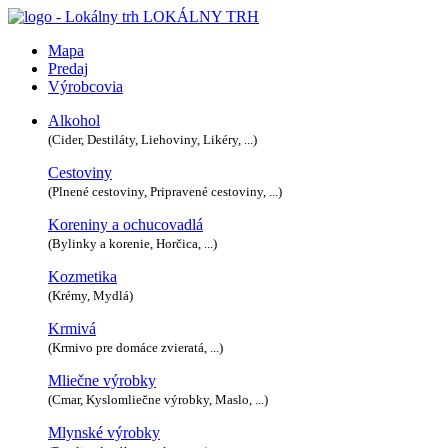
LOKÁLNY TRH
Mapa
Predaj
Výrobcovia
Alkohol
(Cider, Destiláty, Liehoviny, Likéry, ...)
Cestoviny
(Plnené cestoviny, Pripravené cestoviny, ...)
Koreniny a ochucovadlá
(Bylinky a korenie, Horčica, ...)
Kozmetika
(Krémy, Mydlá)
Krmivá
(Krmivo pre domáce zvieratá, ...)
Mliečne výrobky
(Cmar, Kyslomliečne výrobky, Maslo, ...)
Mlynské výrobky