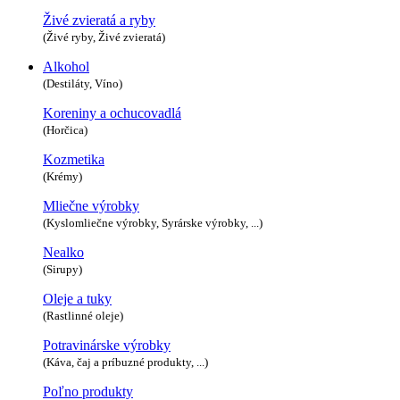
Živé zvieratá a ryby
(Živé ryby, Živé zvieratá)
Alkohol
(Destiláty, Víno)
Koreniny a ochucovadlá
(Horčica)
Kozmetika
(Krémy)
Mliečne výrobky
(Kyslomliečne výrobky, Syrárske výrobky, ...)
Nealko
(Sirupy)
Oleje a tuky
(Rastlinné oleje)
Potravinárske výrobky
(Káva, čaj a príbuzné produkty, ...)
Poľno produkty