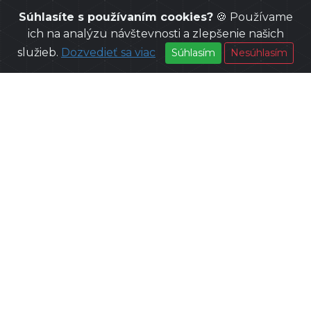
Súhlasíte s používaním cookies?
🍪 Používame
ich na analýzu návštevnosti a zlepšenie našich
služieb.
Dozvedieť sa viac
Súhlasím
Nesúhlasím