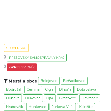
SLOVENSKO
PREŠOVSKÝ SAMOSPRÁVNY KRAJ
OKRES SVIDNÍK
Belejovce
Beňadikovce
Mestá a obce
Bodružal
Cernina
Cigla
Dlhoňa
Dobroslava
Dubová
Dukovce
Fijaš
Giraltovce
Havranec
Hrabovčík
Hunkovce
Jurkova Voľa
Kalnište