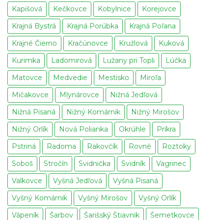
Kapišová
Kečkovce
Kobylnice
Korejovce
Krajná Bystrá
Krajná Porúbka
Krajná Poľana
Krajné Čierno
Kračúnovce
Kružlová
Kuková
Kurimka
Ladomirová
Lužany pri Topli
Lúčka
Matovce
Medvedie
Mestisko
Miroľa
Mičakovce
Mlynárovce
Nižná Jedľová
Nižná Pisaná
Nižný Komárnik
Nižný Mirošov
Nižný Orlík
Nová Polianka
Okrúhle
Príkra
Pstriná
Radoma
Rakovčík
Rovné
Roztoky
Soboš
Stročín
Svidnička
Svidník
Vagrinec
Valkovce
Vyšná Jedľová
Vyšná Pisaná
Vyšný Komárnik
Vyšný Mirošov
Vyšný Orlík
Vápeník
Šarbov
Šarišský Štiavnik
Šemetkovce