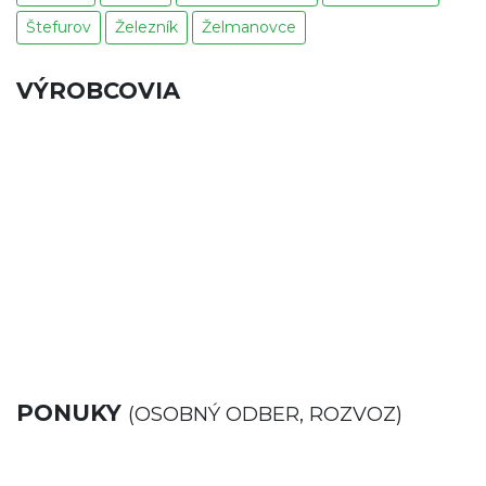
Štefurov
Železník
Želmanovce
VÝROBCOVIA
PONUKY
(OSOBNÝ ODBER, ROZVOZ)