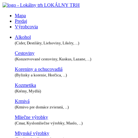
LOKÁLNY TRH
Mapa
Predaj
Výrobcovia
Alkohol
(Cider, Destiláty, Liehoviny, Likéry, ...)
Cestoviny
(Konzervované cestoviny, Kuskus, Lazane, ...)
Koreniny a ochucovadlá
(Bylinky a korenie, Horčica, ...)
Kozmetika
(Krémy, Mydlá)
Krmivá
(Krmivo pre domáce zvieratá, ...)
Mliečne výrobky
(Cmar, Kyslomliečne výrobky, Maslo, ...)
Mlynské výrobky