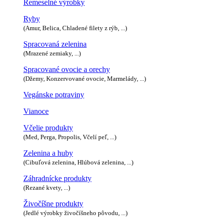
Remeselné výrobky
Ryby
(Amur, Belica, Chladené filety z rýb, ...)
Spracovaná zelenina
(Mrazené zemiaky, ...)
Spracované ovocie a orechy
(Džemy, Konzervované ovocie, Marmelády, ...)
Vegánske potraviny
Vianoce
Včelie produkty
(Med, Perga, Propolis, Včelí peľ, ...)
Zelenina a huby
(Cibuľová zelenina, Hlúbová zelenina, ...)
Záhradnícke produkty
(Rezané kvety, ...)
Živočíšne produkty
(Jedlé výrobky živočíšneho pôvodu, ...)