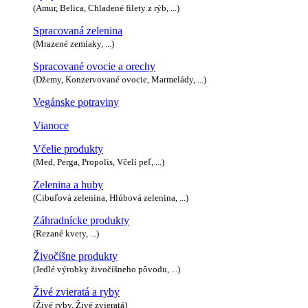
(Amur, Belica, Chladené filety z rýb, ...)
Spracovaná zelenina
(Mrazené zemiaky, ...)
Spracované ovocie a orechy
(Džemy, Konzervované ovocie, Marmelády, ...)
Vegánske potraviny
Vianoce
Včelie produkty
(Med, Perga, Propolis, Včelí peľ, ...)
Zelenina a huby
(Cibuľová zelenina, Hlúbová zelenina, ...)
Záhradnícke produkty
(Rezané kvety, ...)
Živočíšne produkty
(Jedlé výrobky živočíšneho pôvodu, ...)
Živé zvieratá a ryby
(Živé ryby, Živé zvieratá)