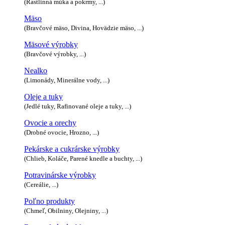
(Rastlinná múka a pokrmy, ...)
Mäso
(Bravčové mäso, Divina, Hovädzie mäso, ...)
Mäsové výrobky
(Bravčové výrobky, ...)
Nealko
(Limonády, Minerálne vody, ...)
Oleje a tuky
(Jedlé tuky, Rafinované oleje a tuky, ...)
Ovocie a orechy
(Drobné ovocie, Hrozno, ...)
Pekárske a cukrárske výrobky
(Chlieb, Koláče, Parené knedle a buchty, ...)
Potravinárske výrobky
(Cereálie, ...)
Poľno produkty
(Chmeľ, Obilniny, Olejniny, ...)