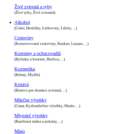
Živé zvieratá a ryby
(Živé ryby, Živé zvieratá)
Alkohol
(Cider, Destiláty, Liehoviny, Likéry, ...)
Cestoviny
(Konzervované cestoviny, Kuskus, Lazane, ...)
Koreniny a ochucovadlá
(Bylinky a korenie, Horčica, ...)
Kozmetika
(Krémy, Mydlá)
Krmivá
(Krmivo pre domáce zvieratá, ...)
Mliečne výrobky
(Cmar, Kyslomliečne výrobky, Maslo, ...)
Mlynské výrobky
(Rastlinná múka a pokrmy, ...)
Mäso