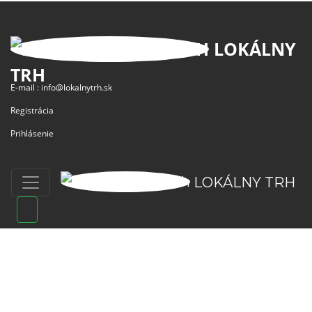
LOKÁLNY
TRH
E-mail :
info@lokalnytrh.sk
Registrácia
Prihlásenie
LOKÁLNY TRH
ZÁKLADNÉ ODKAZY
MAPA
O PROJEKTE
PREDAJ
O NÁS
VÝROBCOVIA
PODMIENKY POUŽÍVANIA
REGIÓNY
OBCHODNÉ PODMIENKY