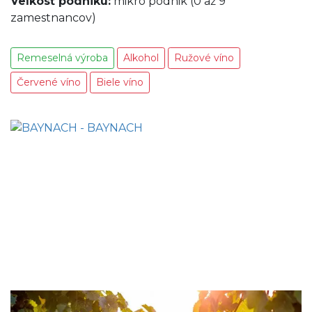
Veľkosť podniku:
mikro podnik (0 až 9
zamestnancov)
Remeselná výroba
Alkohol
Ružové víno
Červené víno
Biele víno