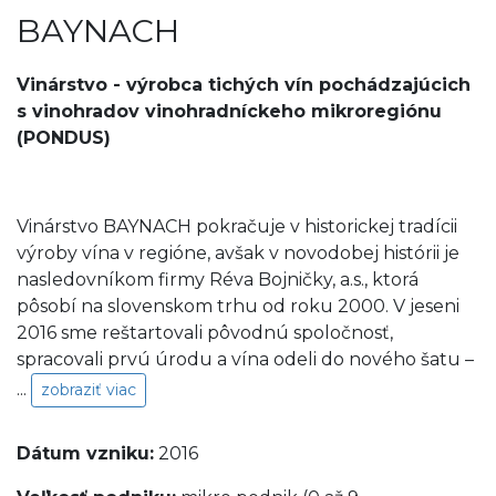
BAYNACH
Vinárstvo - výrobca tichých vín pochádzajúcich
s vinohradov vinohradníckeho mikroregiónu
(PONDUS)
Vinárstvo BAYNACH pokračuje v historickej tradícii
výroby vína v regióne, avšak v novodobej histórii je
nasledovníkom firmy Réva Bojničky, a.s., ktorá
pôsobí na slovenskom trhu od roku 2000. V jeseni
2016 sme reštartovali pôvodnú spoločnosť,
spracovali prvú úrodu a vína odeli do nového šatu –
...
zobraziť viac
Dátum vzniku:
2016