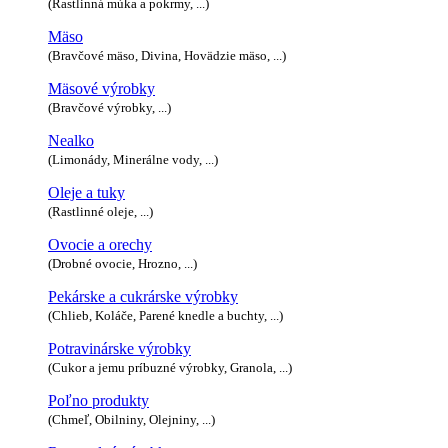
(Rastlinná múka a pokrmy, ...)
Mäso
(Bravčové mäso, Divina, Hovädzie mäso, ...)
Mäsové výrobky
(Bravčové výrobky, ...)
Nealko
(Limonády, Minerálne vody, ...)
Oleje a tuky
(Rastlinné oleje, ...)
Ovocie a orechy
(Drobné ovocie, Hrozno, ...)
Pekárske a cukrárske výrobky
(Chlieb, Koláče, Parené knedle a buchty, ...)
Potravinárske výrobky
(Cukor a jemu príbuzné výrobky, Granola, ...)
Poľno produkty
(Chmeľ, Obilniny, Olejniny, ...)