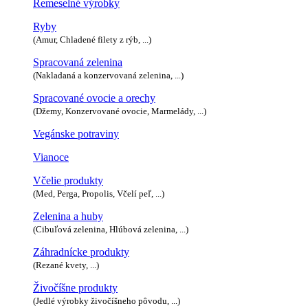
Remeselné výrobky
Ryby
(Amur, Chladené filety z rýb, ...)
Spracovaná zelenina
(Nakladaná a konzervovaná zelenina, ...)
Spracované ovocie a orechy
(Džemy, Konzervované ovocie, Marmelády, ...)
Vegánske potraviny
Vianoce
Včelie produkty
(Med, Perga, Propolis, Včelí peľ, ...)
Zelenina a huby
(Cibuľová zelenina, Hlúbová zelenina, ...)
Záhradnícke produkty
(Rezané kvety, ...)
Živočíšne produkty
(Jedlé výrobky živočíšneho pôvodu, ...)