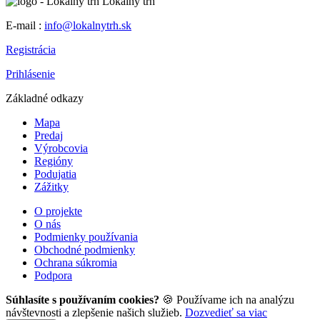
Lokálny trh
E-mail :
info@lokalnytrh.sk
Registrácia
Prihlásenie
Základné odkazy
Mapa
Predaj
Výrobcovia
Regióny
Podujatia
Zážitky
O projekte
O nás
Podmienky používania
Obchodné podmienky
Ochrana súkromia
Podpora
Súhlasíte s používaním cookies?
🍪 Používame ich na analýzu
návštevnosti a zlepšenie našich služieb.
Dozvedieť sa viac