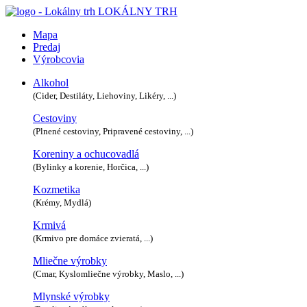
LOKÁLNY TRH
Mapa
Predaj
Výrobcovia
Alkohol
(Cider, Destiláty, Liehoviny, Likéry, ...)
Cestoviny
(Plnené cestoviny, Pripravené cestoviny, ...)
Koreniny a ochucovadlá
(Bylinky a korenie, Horčica, ...)
Kozmetika
(Krémy, Mydlá)
Krmivá
(Krmivo pre domáce zvieratá, ...)
Mliečne výrobky
(Cmar, Kyslomliečne výrobky, Maslo, ...)
Mlynské výrobky