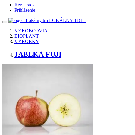
Registrácia
Prihlásenie
LOKÁLNY TRH
VÝROBCOVIA
BIOPLANT
VÝROBKY
JABLKÁ FUJI