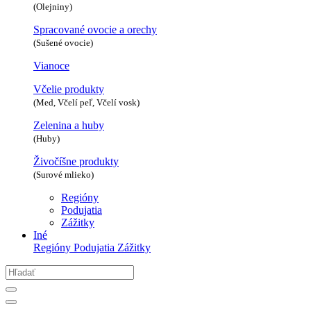
(Olejniny)
Spracované ovocie a orechy
(Sušené ovocie)
Vianoce
Včelie produkty
(Med, Včelí peľ, Včelí vosk)
Zelenina a huby
(Huby)
Živočíšne produkty
(Surové mlieko)
Regióny
Podujatia
Zážitky
Iné
Regióny
Podujatia
Zážitky