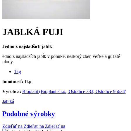
JABLKÁ FUJI
Jedno z najsladších jabĺk
edno z najsladších jabĺk v ponuke, neskorý zber, veľké a guľaté
plody.
1kg
hmotnosť:
1kg
Výrobca:
Bioplant (Bioplant s.r.o., Ostratice 333, Ostratice 95634)
Jablká
Podobné výrobky
Zdieľať na
Zdieľať na
Zdieľať na