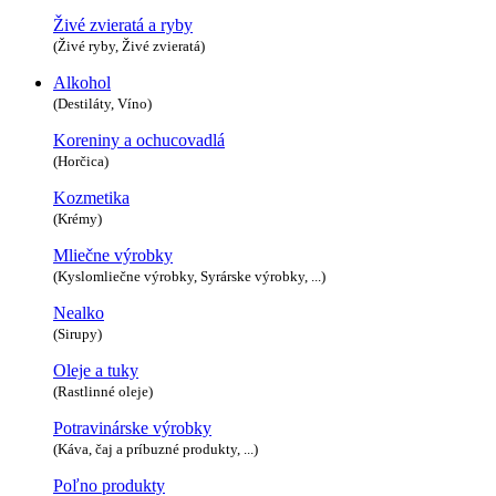
Živé zvieratá a ryby
(Živé ryby, Živé zvieratá)
Alkohol
(Destiláty, Víno)
Koreniny a ochucovadlá
(Horčica)
Kozmetika
(Krémy)
Mliečne výrobky
(Kyslomliečne výrobky, Syrárske výrobky, ...)
Nealko
(Sirupy)
Oleje a tuky
(Rastlinné oleje)
Potravinárske výrobky
(Káva, čaj a príbuzné produkty, ...)
Poľno produkty