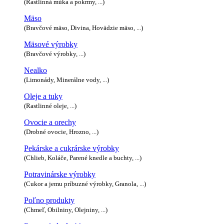
(Rastlinná múka a pokrmy, ...)
Mäso
(Bravčové mäso, Divina, Hovädzie mäso, ...)
Mäsové výrobky
(Bravčové výrobky, ...)
Nealko
(Limonády, Minerálne vody, ...)
Oleje a tuky
(Rastlinné oleje, ...)
Ovocie a orechy
(Drobné ovocie, Hrozno, ...)
Pekárske a cukrárske výrobky
(Chlieb, Koláče, Parené knedle a buchty, ...)
Potravinárske výrobky
(Cukor a jemu príbuzné výrobky, Granola, ...)
Poľno produkty
(Chmeľ, Obilniny, Olejniny, ...)