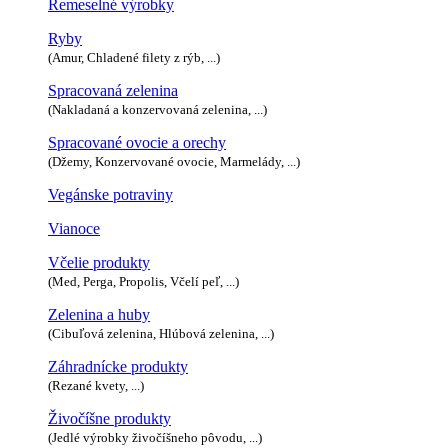
Remeselné výrobky
Ryby
(Amur, Chladené filety z rýb, ...)
Spracovaná zelenina
(Nakladaná a konzervovaná zelenina, ...)
Spracované ovocie a orechy
(Džemy, Konzervované ovocie, Marmelády, ...)
Vegánske potraviny
Vianoce
Včelie produkty
(Med, Perga, Propolis, Včelí peľ, ...)
Zelenina a huby
(Cibuľová zelenina, Hlúbová zelenina, ...)
Záhradnícke produkty
(Rezané kvety, ...)
Živočíšne produkty
(Jedlé výrobky živočíšneho pôvodu, ...)