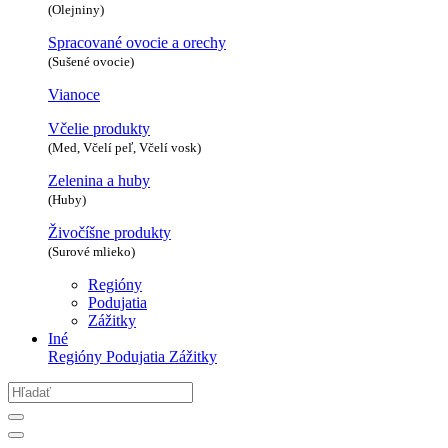
(Olejniny)
Spracované ovocie a orechy
(Sušené ovocie)
Vianoce
Včelie produkty
(Med, Včelí peľ, Včelí vosk)
Zelenina a huby
(Huby)
Živočíšne produkty
(Surové mlieko)
Regióny
Podujatia
Zážitky
Iné
Regióny
Podujatia
Zážitky