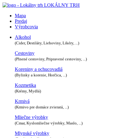
LOKÁLNY TRH
Mapa
Predaj
Výrobcovia
Alkohol
(Cider, Destiláty, Liehoviny, Likéry, ...)
Cestoviny
(Plnené cestoviny, Pripravené cestoviny, ...)
Koreniny a ochucovadlá
(Bylinky a korenie, Horčica, ...)
Kozmetika
(Krémy, Mydlá)
Krmivá
(Krmivo pre domáce zvieratá, ...)
Mliečne výrobky
(Cmar, Kyslomliečne výrobky, Maslo, ...)
Mlynské výrobky