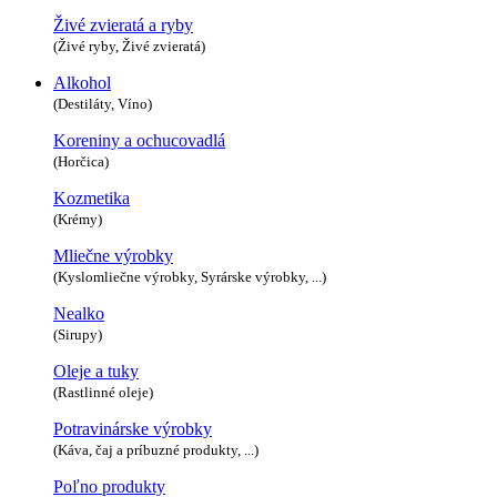
Živé zvieratá a ryby
(Živé ryby, Živé zvieratá)
Alkohol
(Destiláty, Víno)
Koreniny a ochucovadlá
(Horčica)
Kozmetika
(Krémy)
Mliečne výrobky
(Kyslomliečne výrobky, Syrárske výrobky, ...)
Nealko
(Sirupy)
Oleje a tuky
(Rastlinné oleje)
Potravinárske výrobky
(Káva, čaj a príbuzné produkty, ...)
Poľno produkty