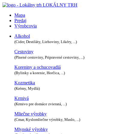
LOKÁLNY TRH
Mapa
Predaj
Výrobcovia
Alkohol
(Cider, Destiláty, Liehoviny, Likéry, ...)
Cestoviny
(Plnené cestoviny, Pripravené cestoviny, ...)
Koreniny a ochucovadlá
(Bylinky a korenie, Horčica, ...)
Kozmetika
(Krémy, Mydlá)
Krmivá
(Krmivo pre domáce zvieratá, ...)
Mliečne výrobky
(Cmar, Kyslomliečne výrobky, Maslo, ...)
Mlynské výrobky