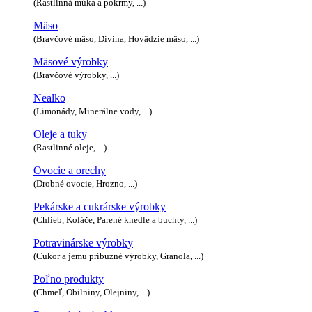
(Rastlinná múka a pokrmy, ...)
Mäso
(Bravčové mäso, Divina, Hovädzie mäso, ...)
Mäsové výrobky
(Bravčové výrobky, ...)
Nealko
(Limonády, Minerálne vody, ...)
Oleje a tuky
(Rastlinné oleje, ...)
Ovocie a orechy
(Drobné ovocie, Hrozno, ...)
Pekárske a cukrárske výrobky
(Chlieb, Koláče, Parené knedle a buchty, ...)
Potravinárske výrobky
(Cukor a jemu príbuzné výrobky, Granola, ...)
Poľno produkty
(Chmeľ, Obilniny, Olejniny, ...)