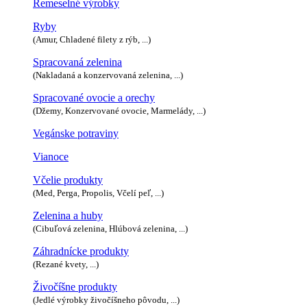
Remeselné výrobky
Ryby
(Amur, Chladené filety z rýb, ...)
Spracovaná zelenina
(Nakladaná a konzervovaná zelenina, ...)
Spracované ovocie a orechy
(Džemy, Konzervované ovocie, Marmelády, ...)
Vegánske potraviny
Vianoce
Včelie produkty
(Med, Perga, Propolis, Včelí peľ, ...)
Zelenina a huby
(Cibuľová zelenina, Hlúbová zelenina, ...)
Záhradnícke produkty
(Rezané kvety, ...)
Živočíšne produkty
(Jedlé výrobky živočíšneho pôvodu, ...)