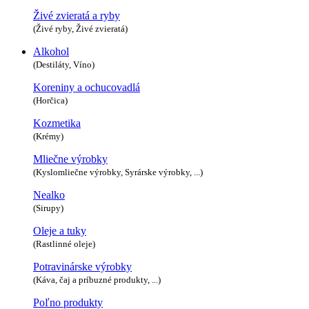
Živé zvieratá a ryby
(Živé ryby, Živé zvieratá)
Alkohol
(Destiláty, Víno)
Koreniny a ochucovadlá
(Horčica)
Kozmetika
(Krémy)
Mliečne výrobky
(Kyslomliečne výrobky, Syrárske výrobky, ...)
Nealko
(Sirupy)
Oleje a tuky
(Rastlinné oleje)
Potravinárske výrobky
(Káva, čaj a príbuzné produkty, ...)
Poľno produkty