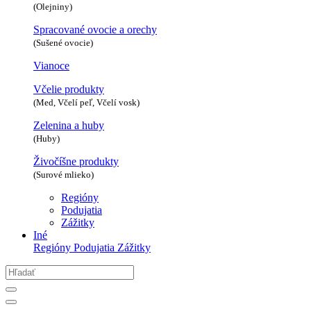
(Olejniny)
Spracované ovocie a orechy
(Sušené ovocie)
Vianoce
Včelie produkty
(Med, Včelí peľ, Včelí vosk)
Zelenina a huby
(Huby)
Živočíšne produkty
(Surové mlieko)
Regióny
Podujatia
Zážitky
Iné
Regióny
Podujatia
Zážitky