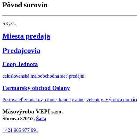
Pôvod surovín
SK,EU
Miesta predaja
Predajcovia
Coop Jednota
celoslovenská maloobchodná sieť predajní
Farmársky obchod Oslany
Pestovateľ zemiakov, cibule, kapusty a inej zeleniny. Výrobca domác
Mäsovýroba VEPI s.r.o.
Šturova 870/52,
Šaľa
+421 905 977 991