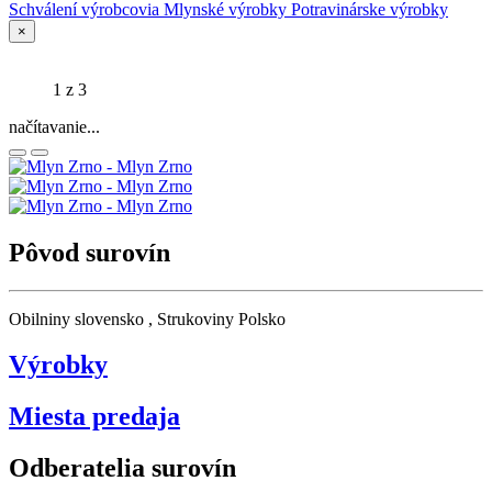
Schválení výrobcovia
Mlynské výrobky
Potravinárske výrobky
×
1
z 3
načítavanie...
Pôvod surovín
Obilniny slovensko , Strukoviny Polsko
Výrobky
Miesta predaja
Odberatelia surovín