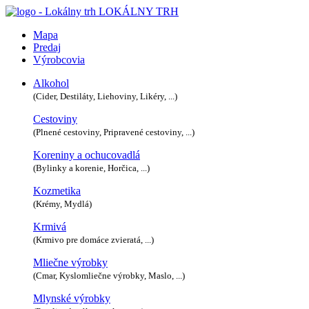
LOKÁLNY TRH
Mapa
Predaj
Výrobcovia
Alkohol
(Cider, Destiláty, Liehoviny, Likéry, ...)
Cestoviny
(Plnené cestoviny, Pripravené cestoviny, ...)
Koreniny a ochucovadlá
(Bylinky a korenie, Horčica, ...)
Kozmetika
(Krémy, Mydlá)
Krmivá
(Krmivo pre domáce zvieratá, ...)
Mliečne výrobky
(Cmar, Kyslomliečne výrobky, Maslo, ...)
Mlynské výrobky