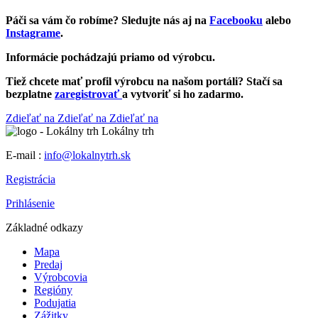
Páči sa vám čo robíme? Sledujte nás aj na
Facebooku
alebo
Instagrame
.
Informácie pochádzajú priamo od výrobcu.
Tiež chcete mať profil výrobcu na našom portáli? Stačí sa
bezplatne
zaregistrovať
a vytvoriť si ho zadarmo.
Zdieľať na
Zdieľať na
Zdieľať na
Lokálny trh
E-mail :
info@lokalnytrh.sk
Registrácia
Prihlásenie
Základné odkazy
Mapa
Predaj
Výrobcovia
Regióny
Podujatia
Zážitky