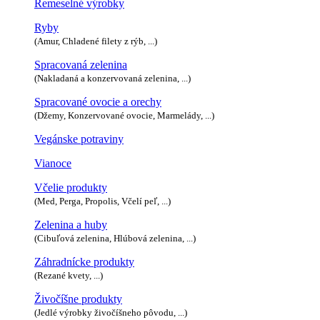
Remeselné výrobky
Ryby
(Amur, Chladené filety z rýb, ...)
Spracovaná zelenina
(Nakladaná a konzervovaná zelenina, ...)
Spracované ovocie a orechy
(Džemy, Konzervované ovocie, Marmelády, ...)
Vegánske potraviny
Vianoce
Včelie produkty
(Med, Perga, Propolis, Včelí peľ, ...)
Zelenina a huby
(Cibuľová zelenina, Hlúbová zelenina, ...)
Záhradnícke produkty
(Rezané kvety, ...)
Živočíšne produkty
(Jedlé výrobky živočíšneho pôvodu, ...)