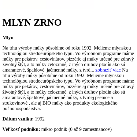
MLYN ZRNO
Mlyn
Na trhu výroby múky pôsobíme od roku 1992. Melieme mlynskou
technológiou stredoeurópskeho typu. Vo výrobnom programe máme
múky pre pekárov, cestovinárov, pizzérie aj múky určené pre zdravý
životný štýl, a to múky celozrnné, z iných druhov plodín ako sú
amarantové, špaldové, jačmenné múky, z tvrd...
zobraziť viac
Na
trhu výroby múky pôsobíme od roku 1992. Melieme mlynskou
technológiou stredoeurópskeho typu. Vo výrobnom programe máme
múky pre pekárov, cestovinárov, pizzérie aj múky určené pre zdravý
životný štýl, a to múky celozrnné, z iných druhov plodín ako sú
amarantové, špaldové, jačmenné múky, z tvrdej pšenice a
strukovinové , ale aj BIO múky ako produkty ekologického
poľnohospodárstva.
Dátum vzniku:
1992
Veľkosť podniku:
mikro podnik (0 až 9 zamestnancov)