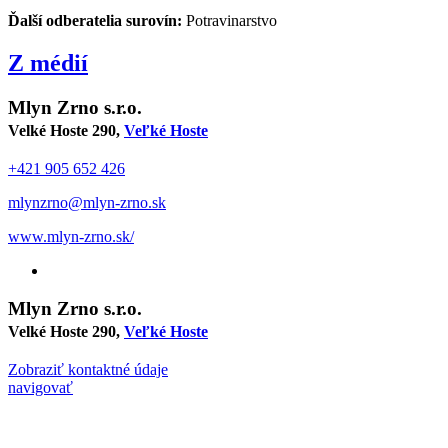
Ďalší odberatelia surovín:
Potravinarstvo
Z médií
Mlyn Zrno s.r.o.
Velké Hoste 290,
Veľké Hoste
+421 905 652 426
mlynzrno@mlyn-zrno.sk
www.mlyn-zrno.sk/
Mlyn Zrno s.r.o.
Velké Hoste 290,
Veľké Hoste
Zobraziť kontaktné údaje
navigovať