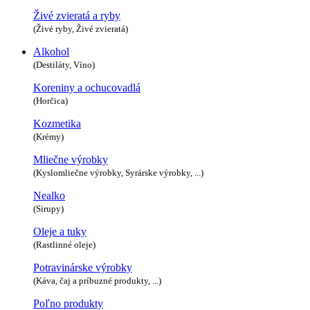
Živé zvieratá a ryby
(Živé ryby, Živé zvieratá)
Alkohol
(Destiláty, Víno)
Koreniny a ochucovadlá
(Horčica)
Kozmetika
(Krémy)
Mliečne výrobky
(Kyslomliečne výrobky, Syrárske výrobky, ...)
Nealko
(Sirupy)
Oleje a tuky
(Rastlinné oleje)
Potravinárske výrobky
(Káva, čaj a príbuzné produkty, ...)
Poľno produkty