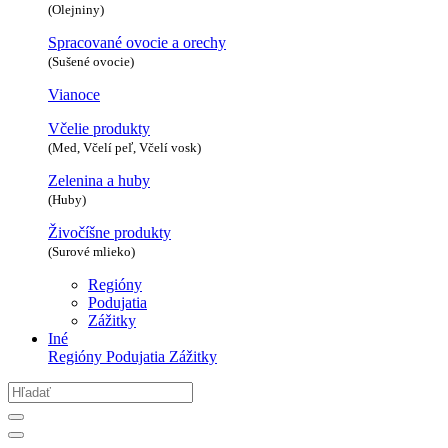
(Olejniny)
Spracované ovocie a orechy
(Sušené ovocie)
Vianoce
Včelie produkty
(Med, Včelí peľ, Včelí vosk)
Zelenina a huby
(Huby)
Živočíšne produkty
(Surové mlieko)
Regióny
Podujatia
Zážitky
Iné
Regióny
Podujatia
Zážitky