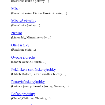
(Rastlinná múka a pokrmy, ...)
Mäso
(Bravčové mäso, Divina, Hovädzie mäso, ...)
Mäsové výrobky
(Bravčové výrobky, ...)
Nealko
(Limonády, Minerálne vody, ...)
Oleje a tuky
(Rastlinné oleje, ...)
Ovocie a orechy
(Drobné ovocie, Hrozno, ...)
Pekárske a cukrárske výrobky
(Chlieb, Koláče, Parené knedle a buchty, ...)
Potravinárske výrobky
(Cukor a jemu príbuzné výrobky, Granola, ...)
Poľno produkty
(Chmeľ, Obilniny, Olejniny, ...)