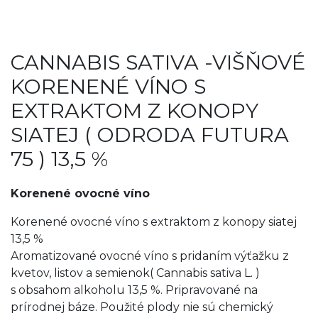
CANNABIS SATIVA -VIŠŇOVÉ
KORENENÉ VÍNO S
EXTRAKTOM Z KONOPY
SIATEJ ( ODRODA FUTURA
75 ) 13,5 %
Korenené ovocné víno
Korenené ovocné víno s extraktom z konopy siatej
13,5 %
Aromatizované ovocné víno s pridaním výťažku z
kvetov, listov a semienok( Cannabis sativa L. )
s obsahom alkoholu 13,5 %. Pripravované na
prírodnej báze. Použité plody nie sú chemický