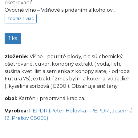
ošetrované.
Ovocné víno – Višňové s pridaním alkoholov...
zobraziť viac
1 ks
zloženie:
Višne - použité plody, nie sú chemický
ošetrované, cukor, konopný extrakt ( voda, lieh,
sušina kvet, list a semienka z konopy siatej - odroda
Futura 75), extrakt ( zmes bylín a korenia, voda, lieh
), kyselina sorbová ( E200 ). Obsahuje siričitany.
obal:
Kartón - prepravná krabica.
Výrobca:
PEPDR (Peter Holovka - PEPDR , Jesenná
12, Prešov 08005)