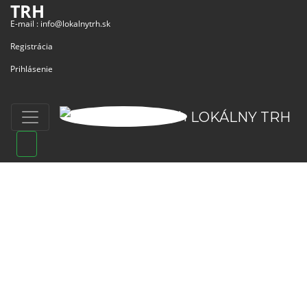
TRH
E-mail :
info@lokalnytrh.sk
Registrácia
Prihlásenie
LOKÁLNY TRH
ZÁKLADNÉ ODKAZY
MAPA
O PROJEKTE
PREDAJ
O NÁS
VÝROBCOVIA
PODMIENKY POUŽÍVANIA
REGIÓNY
OBCHODNÉ PODMIENKY
PODUJATIA
OCHRANA SÚKROMIA
ZÁŽITKY
PODPORA