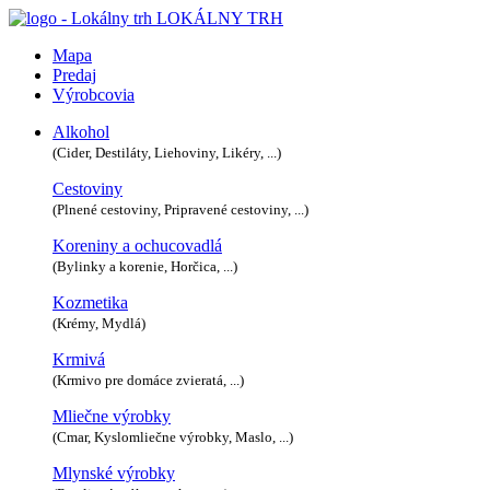
LOKÁLNY TRH
Mapa
Predaj
Výrobcovia
Alkohol
(Cider, Destiláty, Liehoviny, Likéry, ...)
Cestoviny
(Plnené cestoviny, Pripravené cestoviny, ...)
Koreniny a ochucovadlá
(Bylinky a korenie, Horčica, ...)
Kozmetika
(Krémy, Mydlá)
Krmivá
(Krmivo pre domáce zvieratá, ...)
Mliečne výrobky
(Cmar, Kyslomliečne výrobky, Maslo, ...)
Mlynské výrobky