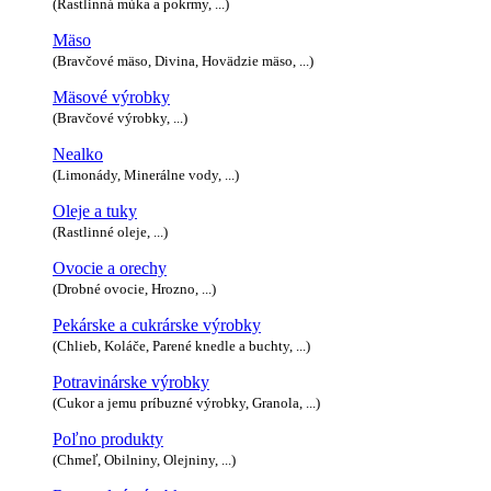
(Rastlinná múka a pokrmy, ...)
Mäso
(Bravčové mäso, Divina, Hovädzie mäso, ...)
Mäsové výrobky
(Bravčové výrobky, ...)
Nealko
(Limonády, Minerálne vody, ...)
Oleje a tuky
(Rastlinné oleje, ...)
Ovocie a orechy
(Drobné ovocie, Hrozno, ...)
Pekárske a cukrárske výrobky
(Chlieb, Koláče, Parené knedle a buchty, ...)
Potravinárske výrobky
(Cukor a jemu príbuzné výrobky, Granola, ...)
Poľno produkty
(Chmeľ, Obilniny, Olejniny, ...)