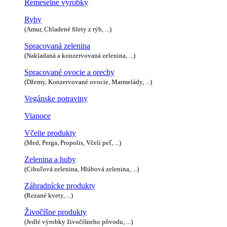
Remeselné výrobky
Ryby
(Amur, Chladené filety z rýb, ...)
Spracovaná zelenina
(Nakladaná a konzervovaná zelenina, ...)
Spracované ovocie a orechy
(Džemy, Konzervované ovocie, Marmelády, ...)
Vegánske potraviny
Vianoce
Včelie produkty
(Med, Perga, Propolis, Včelí peľ, ...)
Zelenina a huby
(Cibuľová zelenina, Hlúbová zelenina, ...)
Záhradnícke produkty
(Rezané kvety, ...)
Živočíšne produkty
(Jedlé výrobky živočíšneho pôvodu, ...)