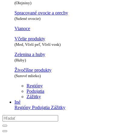
(Olejniny)
Spracované ovocie a orechy
(Sušené ovocie)
Vianoce
Včelie produkty
(Med, Včelí peľ, Včelí vosk)
Zelenina a huby
(Huby)
Živočíšne produkty
(Surové mlieko)
Regióny
Podujatia
Zážitky
Iné
Regióny
Podujatia
Zážitky