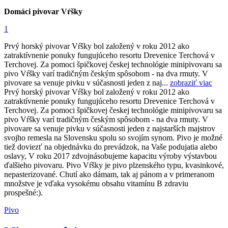
Domáci pivovar Vŕšky
1
Prvý horský pivovar Vŕšky bol založený v roku 2012 ako
zatraktívnenie ponuky fungujúceho resortu Drevenice Terchová v
Terchovej. Za pomoci špičkovej českej technológie minipivovaru sa
pivo Vŕšky varí tradičným českým spôsobom - na dva rmuty. V
pivovare sa venuje pivku v súčasnosti jeden z naj...
zobraziť viac
Prvý horský pivovar Vŕšky bol založený v roku 2012 ako
zatraktívnenie ponuky fungujúceho resortu Drevenice Terchová v
Terchovej. Za pomoci špičkovej českej technológie minipivovaru sa
pivo Vŕšky varí tradičným českým spôsobom - na dva rmuty. V
pivovare sa venuje pivku v súčasnosti jeden z najstarších majstrov
svojho remesla na Slovensku spolu so svojím synom. Pivo je možné
tiež doviezť na objednávku do prevádzok, na Vaše podujatia alebo
oslavy, V roku 2017 zdvojnásobujeme kapacitu výroby výstavbou
ďalšieho pivovaru. Pivo Vŕšky je pivo plzenského typu, kvasinkové,
nepasterizované. Chutí ako dámam, tak aj pánom a v primeranom
množstve je vďaka vysokému obsahu vitamínu B zdraviu
prospešné:).
Pivo