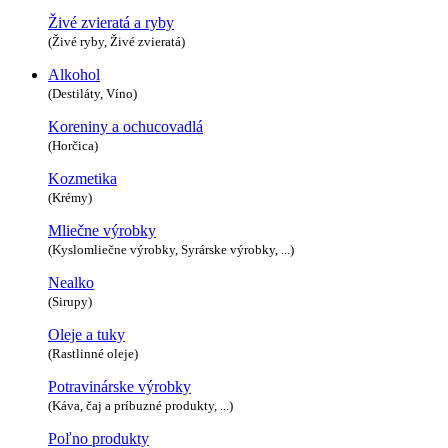
Živé zvieratá a ryby
(Živé ryby, Živé zvieratá)
Alkohol
(Destiláty, Víno)
Koreniny a ochucovadlá
(Horčica)
Kozmetika
(Krémy)
Mliečne výrobky
(Kyslomliečne výrobky, Syrárske výrobky, ...)
Nealko
(Sirupy)
Oleje a tuky
(Rastlinné oleje)
Potravinárske výrobky
(Káva, čaj a príbuzné produkty, ...)
Poľno produkty