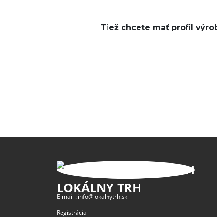
Tiež chcete mať profil výro
LOKÁLNY TRH
E-mail :
info@lokalnytrh.sk
Registrácia