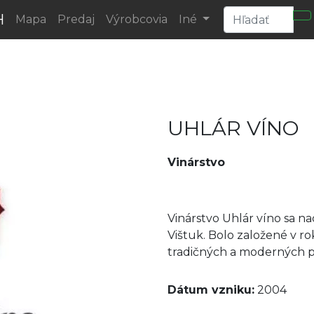
H
Mapa
Predaj
Výrobcovia
Iné
UHLÁR VÍNO
Vinárstvo
Vinárstvo Uhlár víno sa na
Vištuk. Bolo založené v r
tradičných a moderných p
Dátum vzniku:
2004