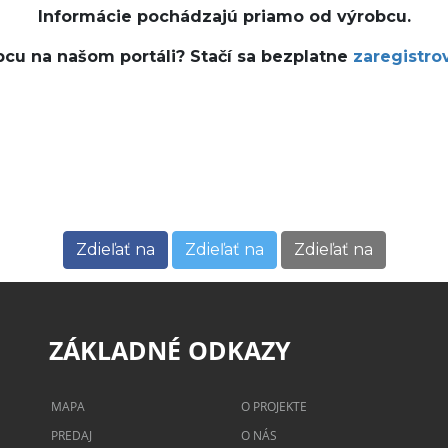
Informácie pochádzajú priamo od výrobcu.
bcu na našom portáli? Stačí sa bezplatne
zaregistro
Zdieľať na
Zdieľať na
Zdieľať na
ZÁKLADNÉ ODKAZY
MAPA
O PROJEKTE
PREDAJ
O NÁS