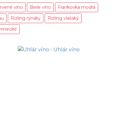
rvené víno
Biele víno
Frankovka modrá
au
Rizling rýnsky
Rizling vlašský
vrinecké