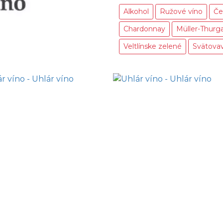
Alkohol
Ružové víno
Če
Chardonnay
Müller-Thurg
Veltlínske zelené
Svätova