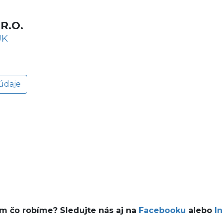
R.O.
UK
údaje
ám čo robíme? Sledujte nás aj na
Facebooku
alebo
I